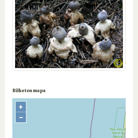
Bilketen mapa
+
−