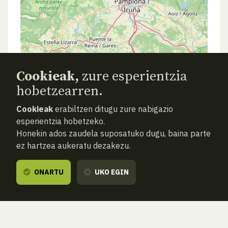
Cookieak,
zure esperientzia
hobetzearren.
Cookieak
erabiltzen ditugu zure nabigazio
esperientzia hobetzeko.
Honekin ados zaudela suposatuko dugu, baina parte
ez hartzea aukeratu dezakezu.
ONARTU
UKO EGIN