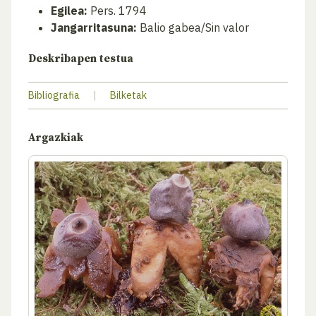
Egilea:
Pers. 1794
Jangarritasuna:
Balio gabea/Sin valor
Deskribapen testua
Bibliografia
|
Bilketak
Argazkiak