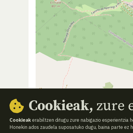
Cookieak,
zure e
Cookieak
erabiltzen ditugu zure nabigazio esperientzia 
Honekin ados zaudela suposatuko dugu, baina parte ez 