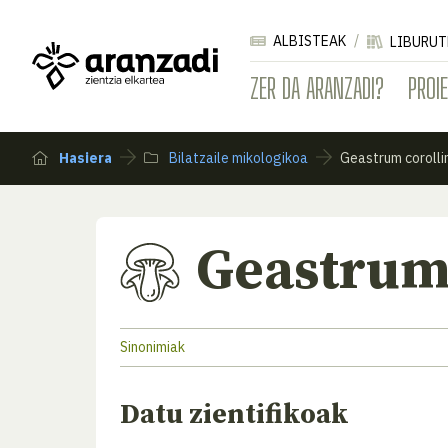
ALBISTEAK
LIBURUT
ZER DA ARANZADI?
PROI
Hasiera
Bilatzaile mikologikoa
Geastrum coroll
Geastrum
Sinonimiak
Datu zientifikoak