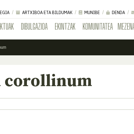
EGIA
ARTXIBOA ETA BILDUMAK
MUNIBE
DENDA
EKTUAK
DIBULGAZIOA
EKINTZAK
KOMUNITATEA
MEZEN
inum
 corollinum