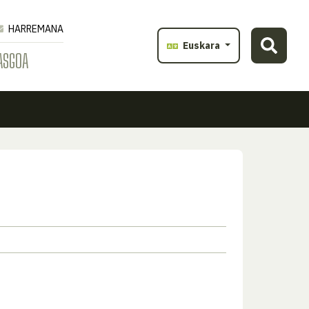
HARREMANA
Euskara
ASGOA