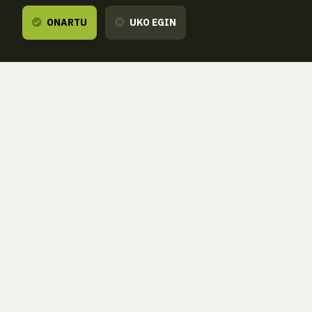
ONARTU
UKO EGIN
Entzuten dizugu,
zure esanetara gau
ZORROAGAGAINA, 11 — 20014 DONOSTIA - SAN SEBASTIÁN 