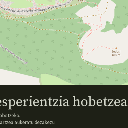
sperientzia hobetzea
hobetzeko.
hartzea aukeratu dezakezu.