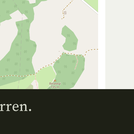
rren.