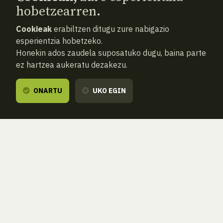
hobetzearren.
Cookieak
erabiltzen ditugu zure nabigazio
esperientzia hobetzeko.
Honekin ados zaudela suposatuko dugu, baina parte
ez hartzea aukeratu dezakezu.
ONARTU
UKO EGIN