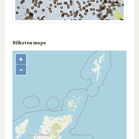
Bilketen mapa
+
−