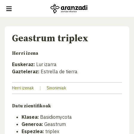
Geastrum triplex
Herri izena
Euskeraz:
Lur izarra
Gazteleraz:
Estrella de tierra
Herri izenak
|
Sinonimiak
Datu zientifikoak
Klasea:
Basidiomycota
Generoa:
Geastrum
Espeziea:
triplex