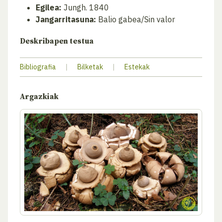
Egilea:
Jungh. 1840
Jangarritasuna:
Balio gabea/Sin valor
Deskribapen testua
Bibliografia
|
Bilketak
|
Estekak
Argazkiak