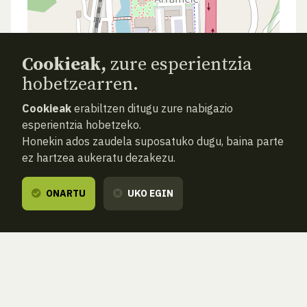
Cookieak,
zure esperientzia
hobetzearren.
Cookieak
erabiltzen ditugu zure nabigazio
esperientzia hobetzeko.
Honekin ados zaudela suposatuko dugu, baina parte
ez hartzea aukeratu dezakezu.
ONARTU
UKO EGIN