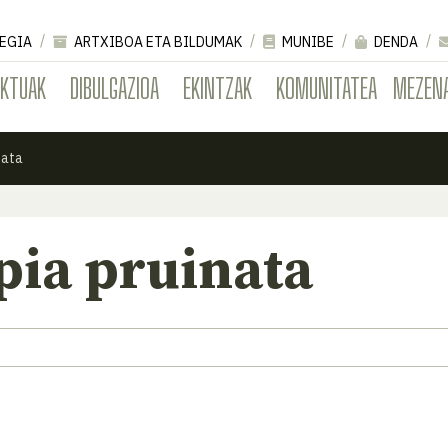
EGIA
ARTXIBOA ETA BILDUMAK
MUNIBE
DENDA
EKTUAK
DIBULGAZIOA
EKINTZAK
KOMUNITATEA
MEZEN
nata
pia pruinata