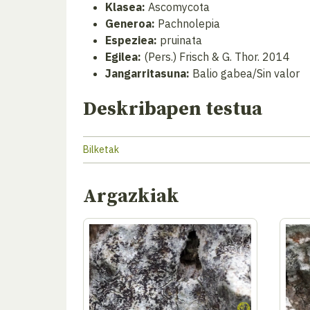
Klasea:
Ascomycota
Generoa:
Pachnolepia
Espeziea:
pruinata
Egilea:
(Pers.) Frisch & G. Thor. 2014
Jangarritasuna:
Balio gabea/Sin valor
Deskribapen testua
Bilketak
Argazkiak