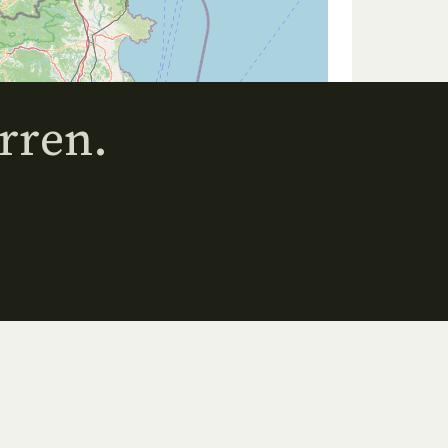
rren.