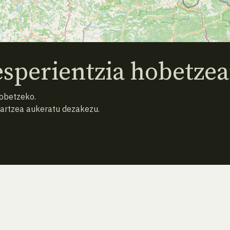
sperientzia hobetzea
hobetzeko.
hartzea aukeratu dezakezu.
ATZERA
BILATU BERRIZ (HUTSA)