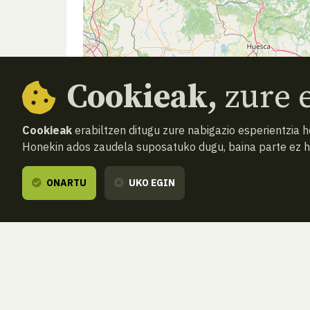
Cookieak,
zure e
Cookieak
erabiltzen ditugu zure nabigazio esperientzia 
Honekin ados zaudela suposatuko dugu, baina parte ez 
ONARTU
UKO EGIN