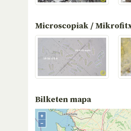
Microscopiak / Mikrofit
Bilketen mapa
+
−