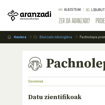
ALBISTEAK
LIBURUT
ZER DA ARANZADI?
PROI
Hasiera
Bilatzaile mikologikoa
Pachnolepia prui
Pachnole
Sinonimiak
Datu zientifikoak