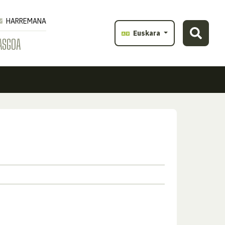
HARREMANA
Euskara
ASGOA