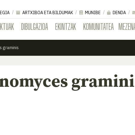
EGIA
ARTXIBOA ETA BILDUMAK
MUNIBE
DENDA
EKTUAK
DIBULGAZIOA
EKINTZAK
KOMUNITATEA
MEZEN
 graminis
omyces gramini