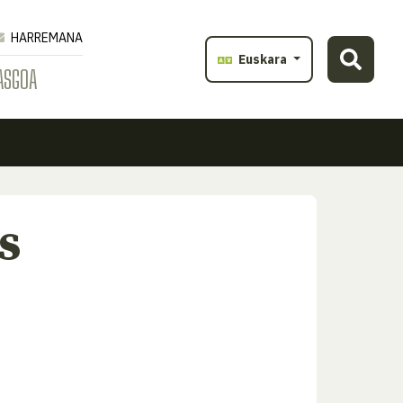
HARREMANA
Euskara
ASGOA
s