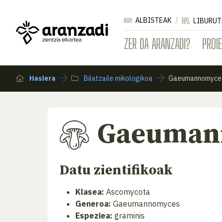
ALBISTEAK
LIBURUT
ZER DA ARANZADI?
PROI
Hasiera
Bilatzaile mikologikoa
Gaeumannomyces
Gaeumann
Datu zientifikoak
Klasea:
Ascomycota
Generoa:
Gaeumannomyces
Espeziea:
graminis