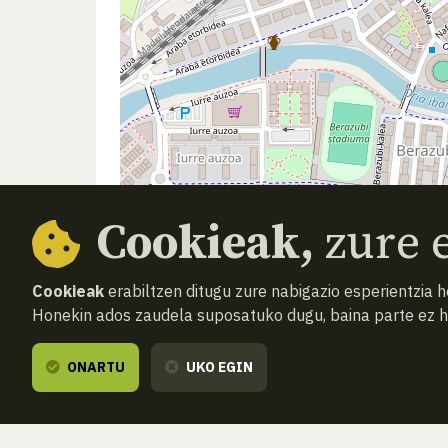
Cookieak,
zure e
Cookieak
erabiltzen ditugu zure nabigazio esperientzia 
Honekin ados zaudela suposatuko dugu, baina parte ez 
ONARTU
UKO EGIN