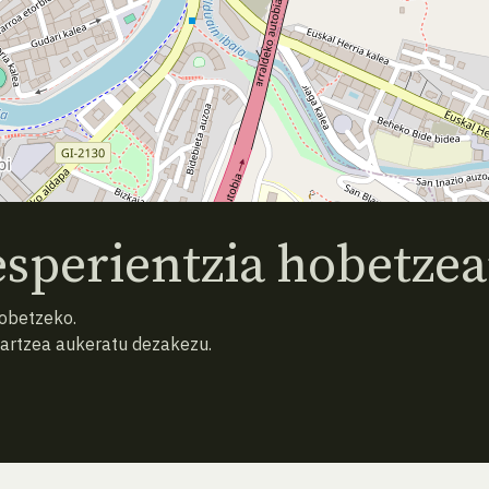
sperientzia hobetzea
hobetzeko.
hartzea aukeratu dezakezu.