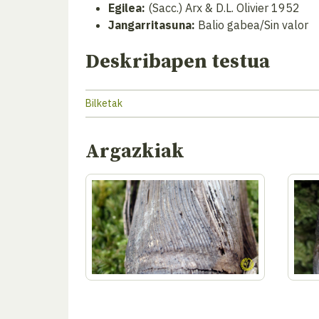
Egilea:
(Sacc.) Arx & D.L. Olivier 1952
Jangarritasuna:
Balio gabea/Sin valor
Deskribapen testua
Bilketak
Argazkiak