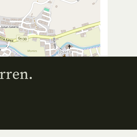
rren.