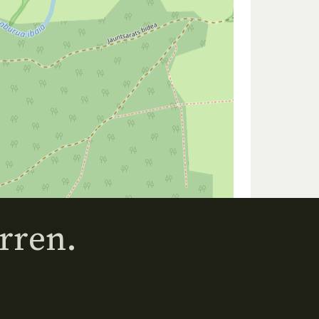
rren.