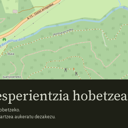
sperientzia hobetzea
hobetzeko.
hartzea aukeratu dezakezu.