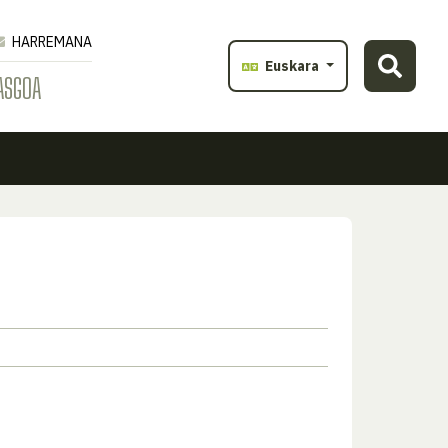
HARREMANA
Euskara
ASGOA