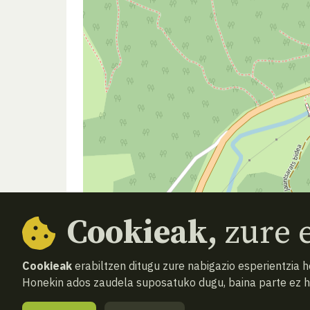
Cookieak,
zure e
Cookieak
erabiltzen ditugu zure nabigazio esperientzia 
Honekin ados zaudela suposatuko dugu, baina parte ez 