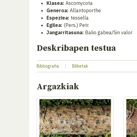
Klasea:
Ascomycota
Generoa:
Allantoporthe
Espeziea:
tessella
Egilea:
(Pers.) Petr.
Jangarritasuna:
Balio gabea/Sin valor
Deskribapen testua
Bibliografia
|
Bilketak
Argazkiak