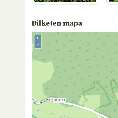
Bilketen mapa
+
−