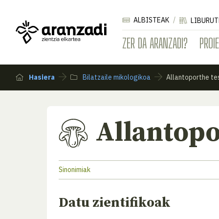
ALBISTEAK
LIBURUT
ZER DA ARANZADI?
PROI
Hasiera
Bilatzaile mikologikoa
Allantoporthe te
Allantopo
Sinonimiak
Datu zientifikoak