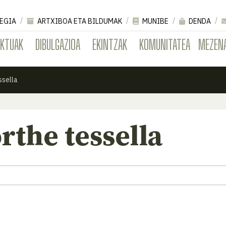
EGIA
ARTXIBOA ETA BILDUMAK
MUNIBE
DENDA
EKTUAK
DIBULGAZIOA
EKINTZAK
KOMUNITATEA
MEZEN
ssella
rthe tessella