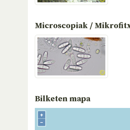
Microscopiak / Mikrofit
Bilketen mapa
+
−