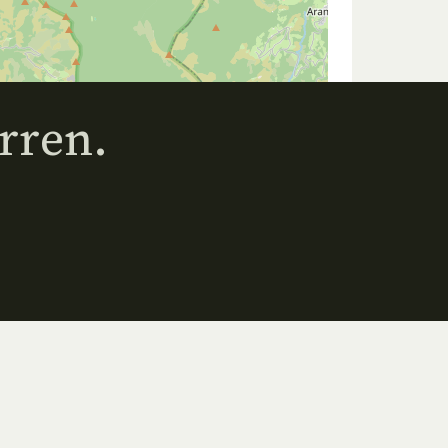
rren.