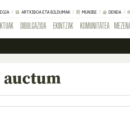
EGIA
ARTXIBOA ETA BILDUMAK
MUNIBE
DENDA
EKTUAK
DIBULGAZIOA
EKINTZAK
KOMUNITATEA
MEZEN
 auctum