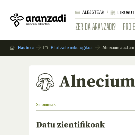
ALBISTEAK
LIBURUT
ZER DA ARANZADI?
PROI
Hasiera
Bilatzaile mikologikoa
Alnecium auctum
Alnecium
Sinonimiak
Datu zientifikoak