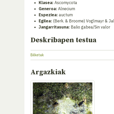
Klasea:
Ascomycota
Generoa:
Alnecium
Espeziea:
auctum
Egilea:
(Berk. & Broome) Voglmayr & Ja
Jangarritasuna:
Balio gabea/Sin valor
Deskribapen testua
Bilketak
Argazkiak