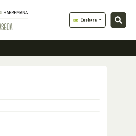
HARREMANA
Euskara
ASGOA