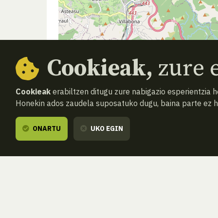
Cookieak,
zure e
Cookieak
erabiltzen ditugu zure nabigazio esperientzia 
Honekin ados zaudela suposatuko dugu, baina parte ez 
ONARTU
UKO EGIN