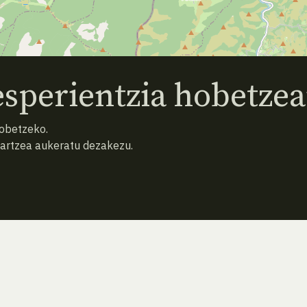
sperientzia hobetzea
hobetzeko.
hartzea aukeratu dezakezu.
AURREKO ESPEZIEA
ATZERA
HURRENGO ESPEZIEA