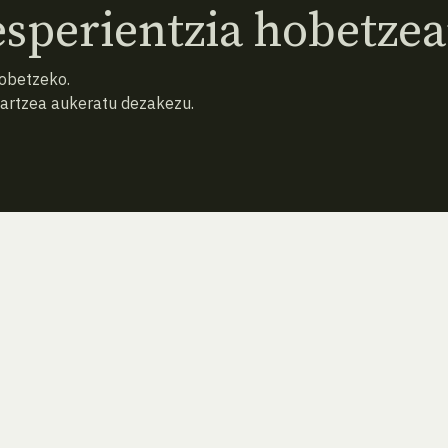
sperientzia hobetzea
hobetzeko.
hartzea aukeratu dezakezu.
ATZERA
BILATU BERRIZ (HUTSA)