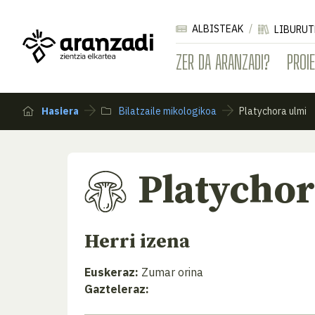
ALBISTEAK
LIBURUT
ZER DA ARANZADI?
PROI
Hasiera
Bilatzaile mikologikoa
Platychora ulmi
Platychor
Herri izena
Euskeraz:
Zumar orina
Gazteleraz: