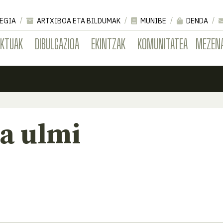
EGIA
ARTXIBOA ETA BILDUMAK
MUNIBE
DENDA
EKTUAK
DIBULGAZIOA
EKINTZAK
KOMUNITATEA
MEZEN
a ulmi