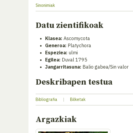
Sinonimiak
Datu zientifikoak
Klasea:
Ascomycota
Generoa:
Platychora
Espeziea:
ulmi
Egilea:
Duval 1795
Jangarritasuna:
Balio gabea/Sin valor
Deskribapen testua
Bibliografia
|
Bilketak
Argazkiak