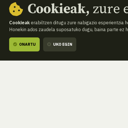
Cookieak,
zure e
Cookieak
erabiltzen ditugu zure nabigazio esperientzia 
Honekin ados zaudela suposatuko dugu, baina parte ez 
ONARTU
UKO EGIN