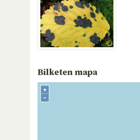
Bilketen mapa
+
−