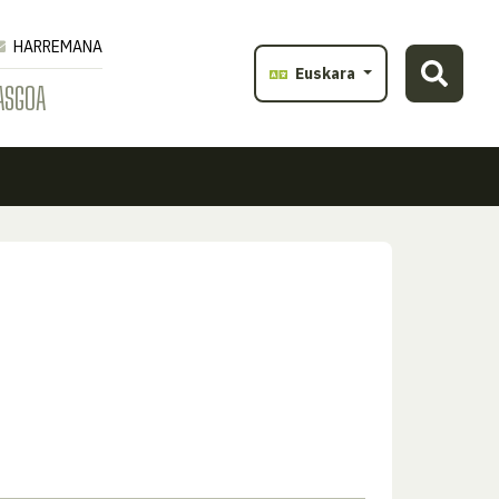
HARREMANA
Euskara
ASGOA