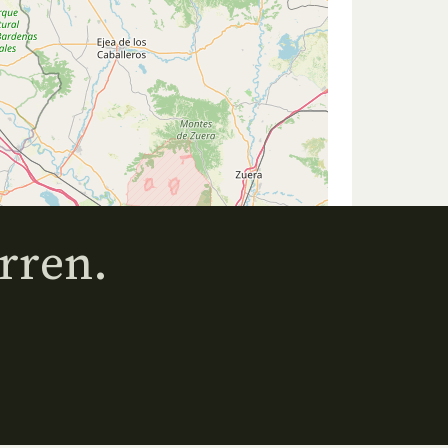
rren.