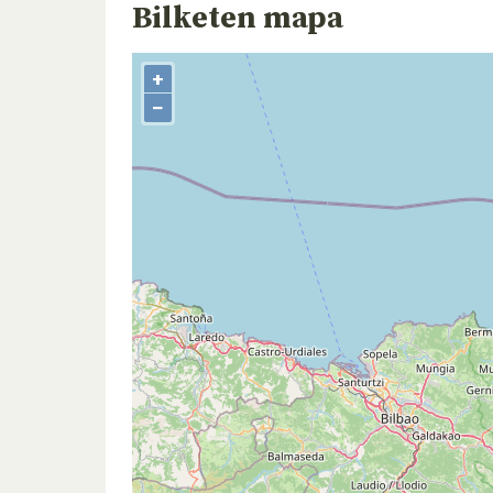
Bilketen mapa
+
−