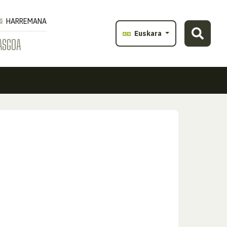
HARREMANA
Euskara
ASGOA