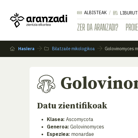
ALBISTEAK
LIBURUT
ZER DA ARANZADI?
PROI
Hasiera
Bilatzaile mikologikoa
Golovinomyces 
Golovino
Datu zientifikoak
Klasea:
Ascomycota
Generoa:
Golovinomyces
Espeziea:
monardae