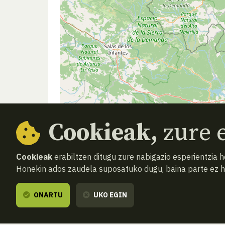
Cookieak,
zure e
Cookieak
erabiltzen ditugu zure nabigazio esperientzia 
Honekin ados zaudela suposatuko dugu, baina parte ez 
ONARTU
UKO EGIN