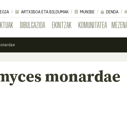
EGIA
ARTXIBOA ETA BILDUMAK
MUNIBE
DENDA
EKTUAK
DIBULGAZIOA
EKINTZAK
KOMUNITATEA
MEZEN
monardae
myces monardae