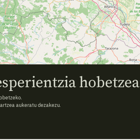
sperientzia hobetzea
hobetzeko.
hartzea aukeratu dezakezu.
AURREKO ESPEZIEA
ATZERA
HURRENGO ESPEZIEA