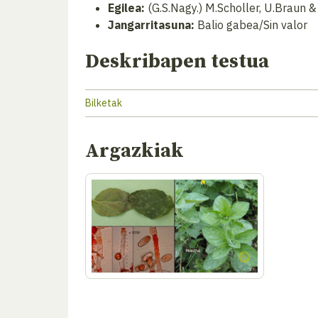
Egilea:
(G.S.Nagy.) M.Scholler, U.Braun
Jangarritasuna:
Balio gabea/Sin valor
Deskribapen testua
Bilketak
Argazkiak