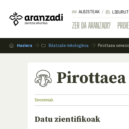
ALBISTEAK
LIBURUT
ZER DA ARANZADI?
PROI
Hasiera
Bilatzaile mikologikoa
Pirottaea seneci
Pirottaea
Sinonimiak
Datu zientifikoak