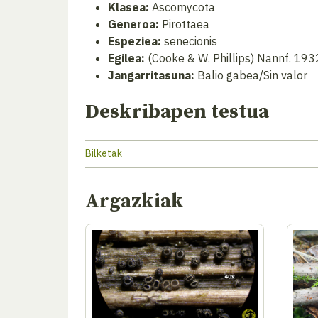
Klasea:
Ascomycota
Generoa:
Pirottaea
Espeziea:
senecionis
Egilea:
(Cooke & W. Phillips) Nannf. 193
Jangarritasuna:
Balio gabea/Sin valor
Deskribapen testua
Bilketak
Argazkiak