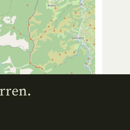
rren.