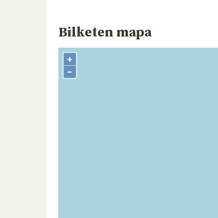
Bilketen mapa
+
−