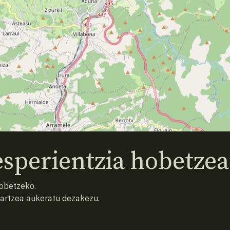
sperientzia hobetzea
hobetzeko.
hartzea aukeratu dezakezu.