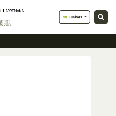
HARREMANA
Euskara
ASGOA