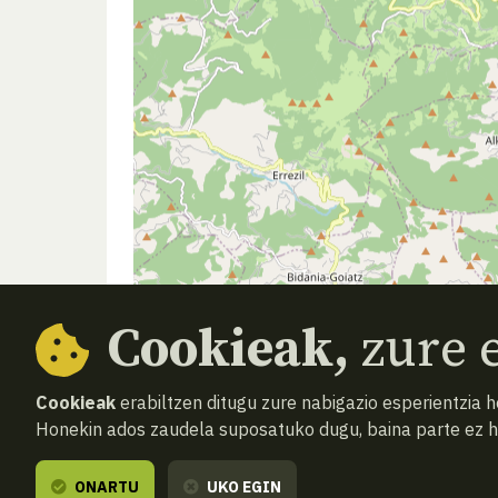
Cookieak,
zure e
Cookieak
erabiltzen ditugu zure nabigazio esperientzia 
Honekin ados zaudela suposatuko dugu, baina parte ez 
ONARTU
UKO EGIN