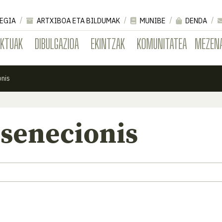
EGIA
ARTXIBOA ETA BILDUMAK
MUNIBE
DENDA
EKTUAK
DIBULGAZIOA
EKINTZAK
KOMUNITATEA
MEZEN
onis
 senecionis