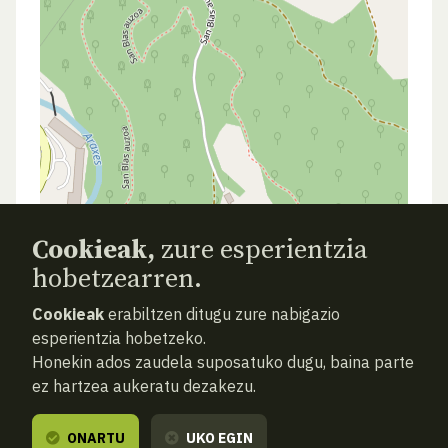
Cookieak,
zure esperientzia
hobetzearren.
AURREKOA
HURRENGOA
ATZERA
Cookieak
erabiltzen ditugu zure nabigazio
esperientzia hobetzeko.
Honekin ados zaudela suposatuko dugu, baina parte
ez hartzea aukeratu dezakezu.
ONARTU
UKO EGIN