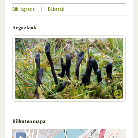
Bibliografia
|
Bilketak
Argazkiak
Bilketen mapa
+