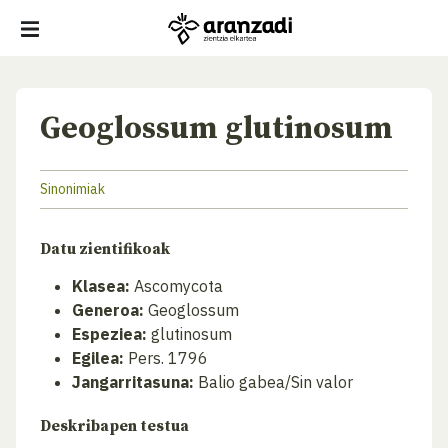
Geoglossum glutinosum
Sinonimiak
Datu zientifikoak
Klasea:
Ascomycota
Generoa:
Geoglossum
Espeziea:
glutinosum
Egilea:
Pers. 1796
Jangarritasuna:
Balio gabea/Sin valor
Deskribapen testua