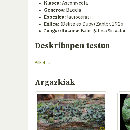
Klasea:
Ascomycota
Generoa:
Bacidia
Espeziea:
laurocerasi
Egilea:
(Delise ex Duby) Zahlbr. 1926
Jangarritasuna:
Balio gabea/Sin valor
Deskribapen testua
Bilketak
Argazkiak