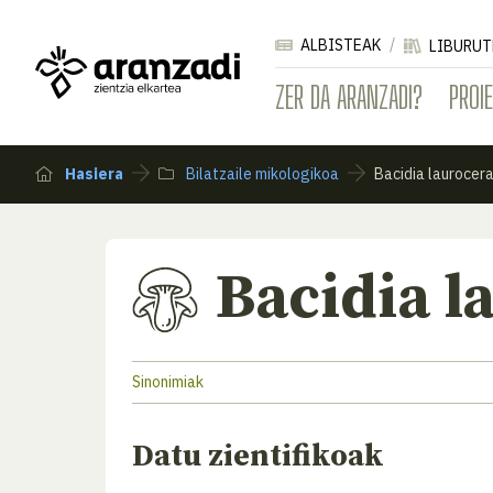
ALBISTEAK
LIBURUT
ZER DA ARANZADI?
PROI
Hasiera
Bilatzaile mikologikoa
Bacidia laurocera
Bacidia l
Sinonimiak
Datu zientifikoak