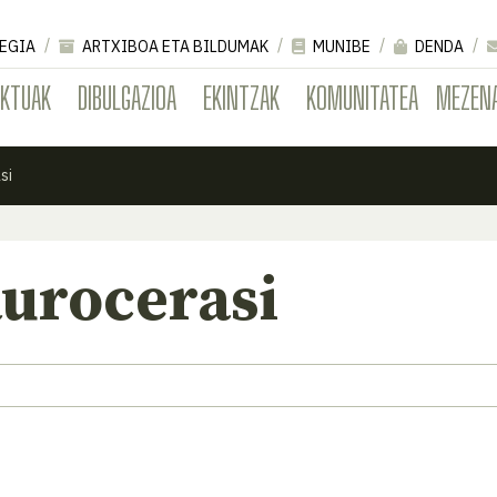
EGIA
ARTXIBOA ETA BILDUMAK
MUNIBE
DENDA
EKTUAK
DIBULGAZIOA
EKINTZAK
KOMUNITATEA
MEZEN
si
aurocerasi