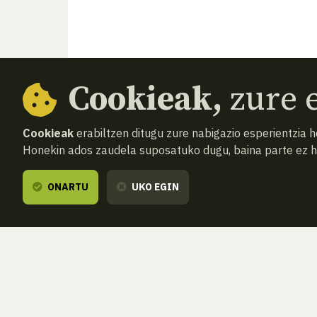
Cookieak,
zure e
Cookieak
erabiltzen ditugu zure nabigazio esperientzia 
Honekin ados zaudela suposatuko dugu, baina parte ez 
ONARTU
UKO EGIN