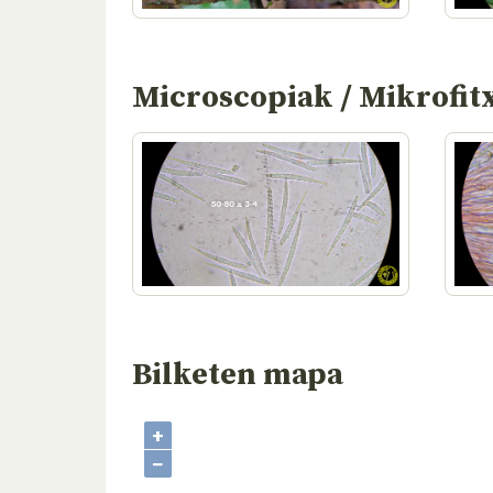
Microscopiak / Mikrofit
Bilketen mapa
+
−