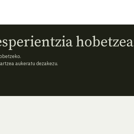
sperientzia hobetzea
hobetzeko.
hartzea aukeratu dezakezu.
ATZERA
BILATU BERRIZ (HUTSA)