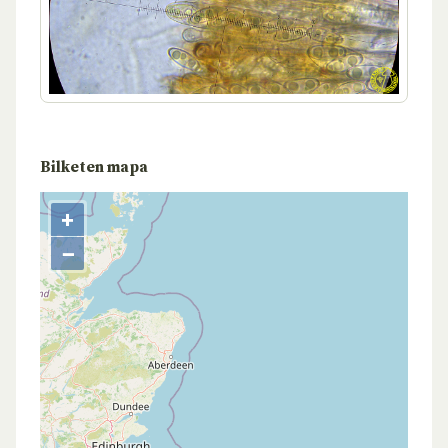
Bilketen mapa
+
−