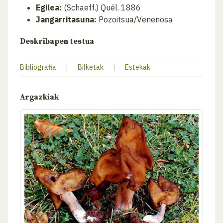
Egilea:
(Schaeff.) Quél. 1886
Jangarritasuna:
Pozoitsua/Venenosa
Deskribapen testua
Bibliografia
|
Bilketak
|
Estekak
Argazkiak