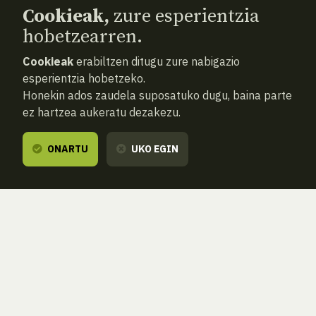
Cookieak,
zure esperientzia
hobetzearren.
Cookieak
erabiltzen ditugu zure nabigazio
esperientzia hobetzeko.
Honekin ados zaudela suposatuko dugu, baina parte
ez hartzea aukeratu dezakezu.
ONARTU
UKO EGIN