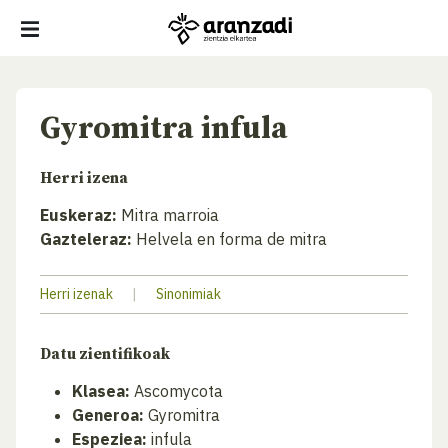
Gyromitra infula
Herri izena
Euskeraz:
Mitra marroia
Gazteleraz:
Helvela en forma de mitra
Herri izenak
|
Sinonimiak
Datu zientifikoak
Klasea:
Ascomycota
Generoa:
Gyromitra
Espeziea:
infula