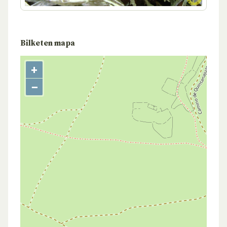
Bilketen mapa
+
−