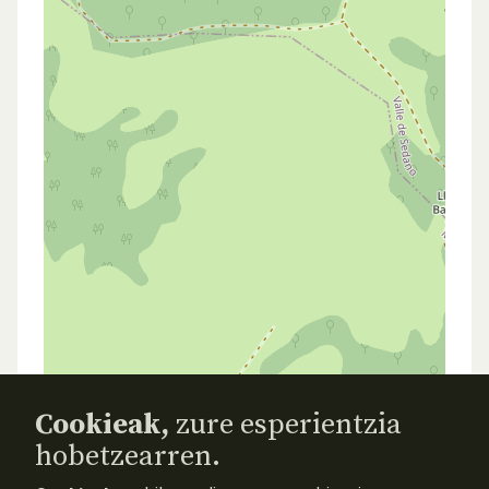
Cookieak,
zure esperientzia
hobetzearren.