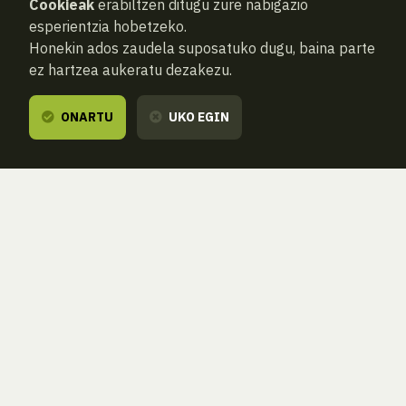
Cookieak
erabiltzen ditugu zure nabigazio
esperientzia hobetzeko.
Honekin ados zaudela suposatuko dugu, baina parte
ez hartzea aukeratu dezakezu.
ONARTU
UKO EGIN
AURREKOA
HURRENGOA
ATZERA