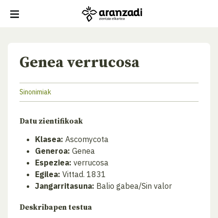
Genea verrucosa
Sinonimiak
Datu zientifikoak
Klasea:
Ascomycota
Generoa:
Genea
Espeziea:
verrucosa
Egilea:
Vittad. 1831
Jangarritasuna:
Balio gabea/Sin valor
Deskribapen testua