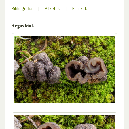
Bibliografia
|
Bilketak
|
Estekak
Argazkiak