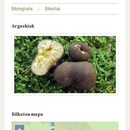
Bibliografia
|
Bilketak
Argazkiak
Bilketen mapa
+