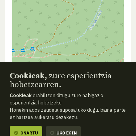
Cookieak,
zure esperientzia
hobetzearren.
ATZERA
BILATU BERRIZ (HUTSA)
Cookieak
erabiltzen ditugu zure nabigazio
esperientzia hobetzeko.
Honekin ados zaudela suposatuko dugu, baina parte
ez hartzea aukeratu dezakezu.
ONARTU
UKO EGIN