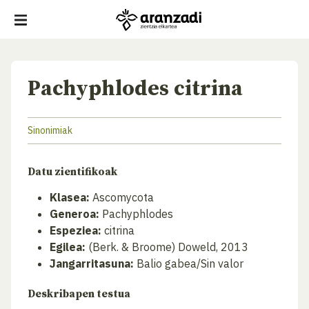
Pachyphlodes citrina
Sinonimiak
Datu zientifikoak
Klasea:
Ascomycota
Generoa:
Pachyphlodes
Espeziea:
citrina
Egilea:
(Berk. & Broome) Doweld, 2013
Jangarritasuna:
Balio gabea/Sin valor
Deskribapen testua