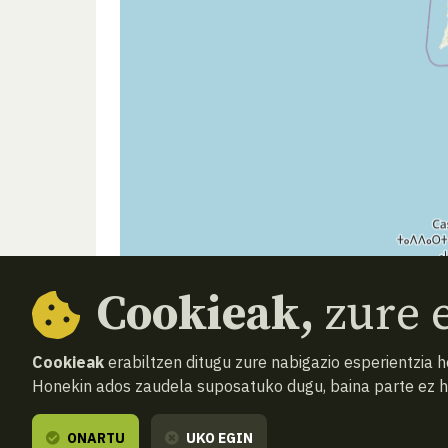
Cookieak,
zure e
Cookieak
erabiltzen ditugu zure nabigazio esperientzia 
Honekin ados zaudela suposatuko dugu, baina parte ez 
ONARTU
UKO EGIN