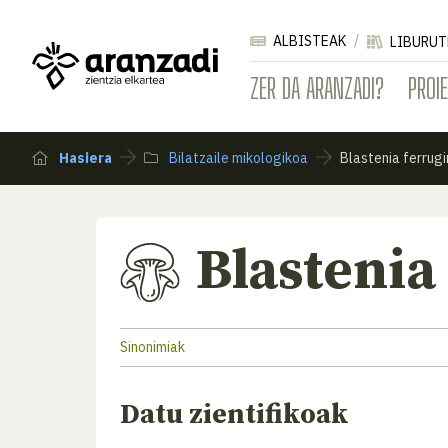
ALBISTEAK
LIBURUT
ZER DA ARANZADI?
PROI
Hasiera
Bilatzaile mikologikoa
Blastenia ferrug
Blastenia
Sinonimiak
Datu zientifikoak