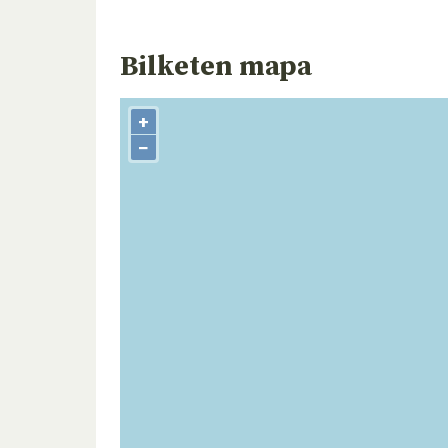
Bilketen mapa
+
−