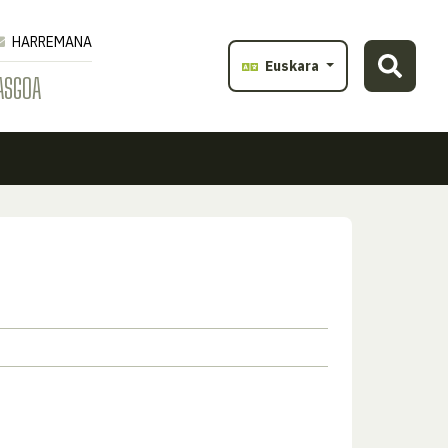
HARREMANA
Euskara
ASGOA