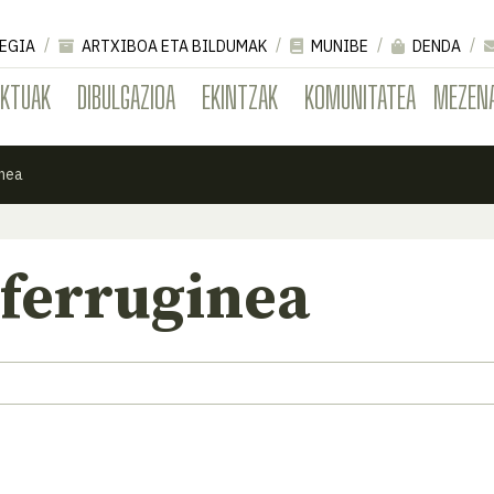
EGIA
ARTXIBOA ETA BILDUMAK
MUNIBE
DENDA
EKTUAK
DIBULGAZIOA
EKINTZAK
KOMUNITATEA
MEZEN
inea
 ferruginea