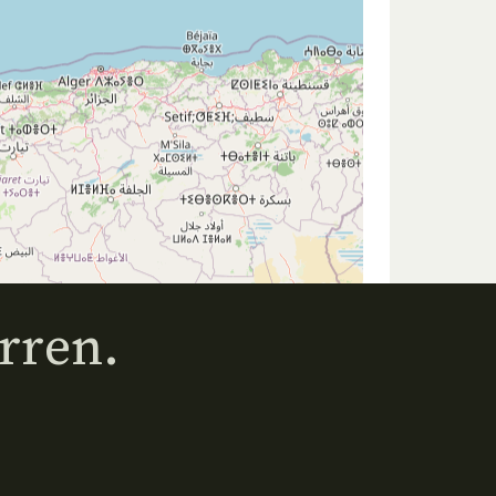
rren.