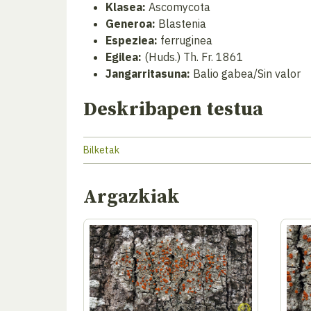
Klasea:
Ascomycota
Generoa:
Blastenia
Espeziea:
ferruginea
Egilea:
(Huds.) Th. Fr. 1861
Jangarritasuna:
Balio gabea/Sin valor
Deskribapen testua
Bilketak
Argazkiak