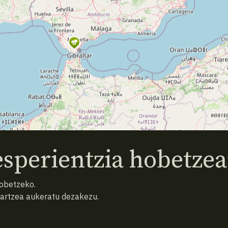
sperientzia hobetzea
hobetzeko.
hartzea aukeratu dezakezu.