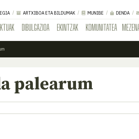
EGIA
ARTXIBOA ETA BILDUMAK
MUNIBE
DENDA
EKTUAK
DIBULGAZIOA
EKINTZAK
KOMUNITATEA
MEZEN
rum
la palearum