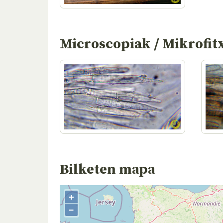
Microscopiak / Mikrofit
Bilketen mapa
+
−