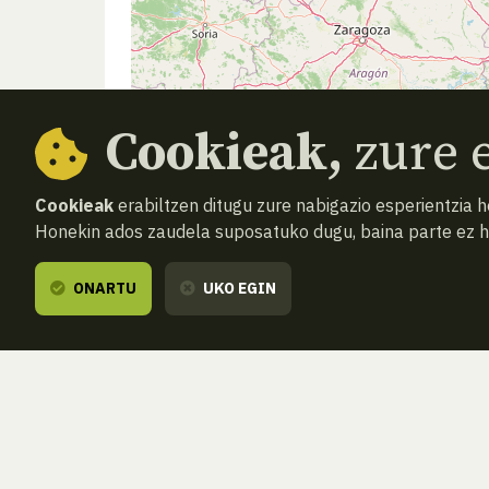
Cookieak,
zure e
Cookieak
erabiltzen ditugu zure nabigazio esperientzia 
Honekin ados zaudela suposatuko dugu, baina parte ez 
ONARTU
UKO EGIN