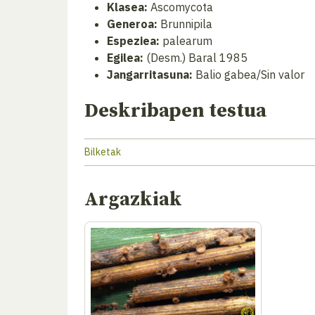
Klasea:
Ascomycota
Generoa:
Brunnipila
Espeziea:
palearum
Egilea:
(Desm.) Baral 1985
Jangarritasuna:
Balio gabea/Sin valor
Deskribapen testua
Bilketak
Argazkiak