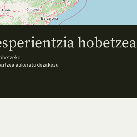
sperientzia hobetzea
hobetzeko.
hartzea aukeratu dezakezu.
ATZERA
BILATU BERRIZ (HUTSA)