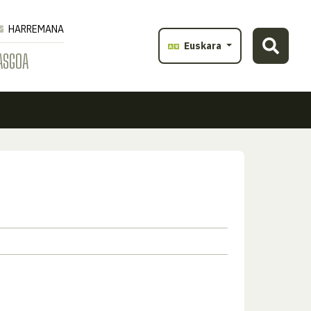
HARREMANA
Euskara
ASGOA