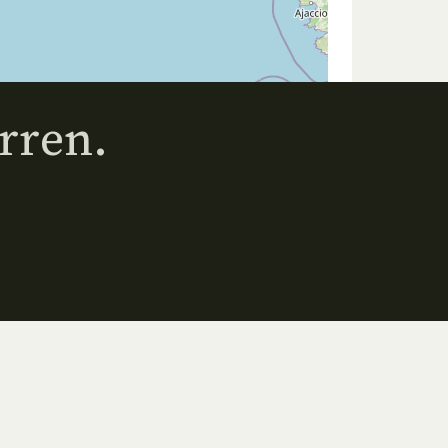
rren.