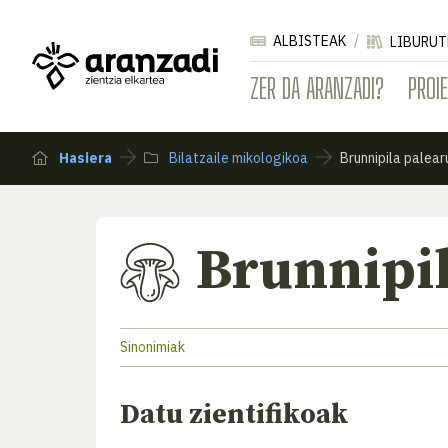
ALBISTEAK
LIBURUT
ZER DA ARANZADI?
PROI
Hasiera
Bilatzaile mikologikoa
Brunnipila palea
Brunnipi
Sinonimiak
Datu zientifikoak