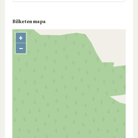
Bilketen mapa
+
−