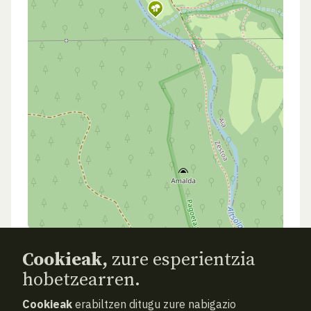
Cookieak,
zure esperientzia
hobetzearren.
Cookieak
erabiltzen ditugu zure nabigazio