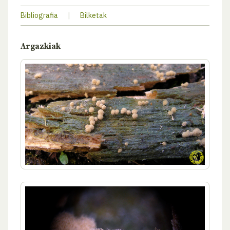
Bibliografia
|
Bilketak
Argazkiak