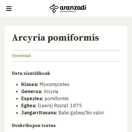
Arcyria pomiformis
Sinonimiak
Datu zientifikoak
Klasea:
Myxomycetes
Generoa:
Arcyria
Espeziea:
pomiformis
Egilea:
(Leers) Rostaf. 1875
Jangarritasuna:
Balio gabea/Sin valor
Deskribapen testua