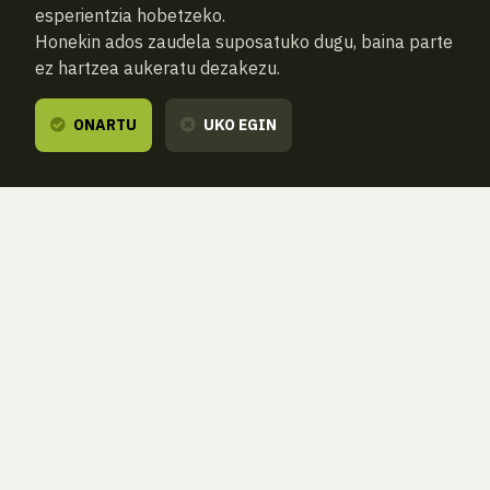
esperientzia hobetzeko.
Honekin ados zaudela suposatuko dugu, baina parte
ez hartzea aukeratu dezakezu.
ONARTU
UKO EGIN