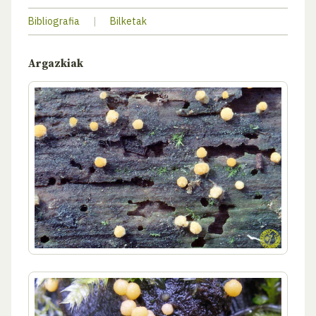
Bibliografia
|
Bilketak
Argazkiak