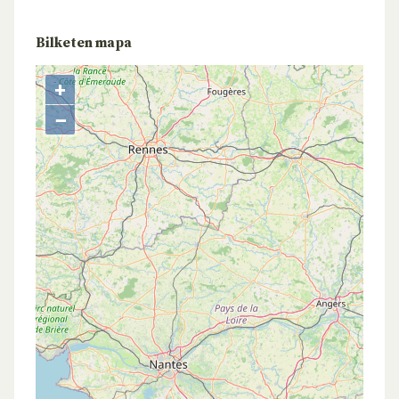
Bilketen mapa
+
−