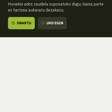
Honekin ados zaudela suposatuko dugu, baina parte
ez hartzea aukeratu dezakezu.
ONARTU
UKO EGIN