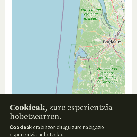
Cookieak,
zure esperientzia
hobetzearren.
Cookieak
erabiltzen ditugu zure nabigazio
esperientzia hobetzeko.