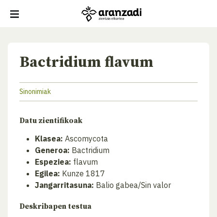
Bactridium flavum
Sinonimiak
Datu zientifikoak
Klasea:
Ascomycota
Generoa:
Bactridium
Espeziea:
flavum
Egilea:
Kunze 1817
Jangarritasuna:
Balio gabea/Sin valor
Deskribapen testua