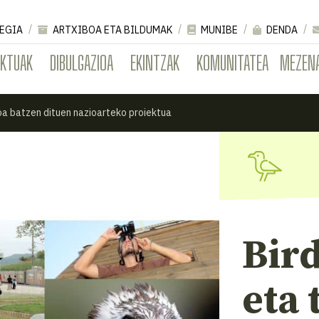
EGIA
ARTXIBOA ETA BILDUMAK
MUNIBE
DENDA
EKTUAK
DIBULGAZIOA
EKINTZAK
KOMUNITATEA
MEZEN
oa batzen dituen nazioarteko proiektua
Bir
eta