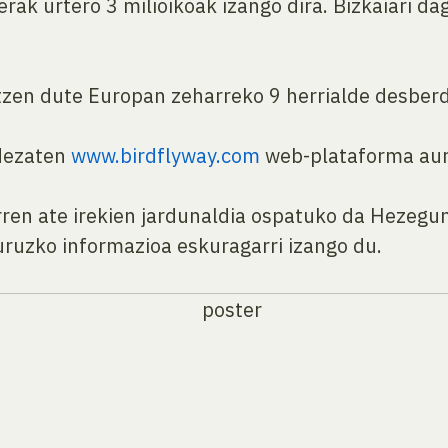
erak urtero 3 milioikoak izango dira. Bizkaiari 
tzen dute Europan zeharreko 9 herrialde desberd
 dezaten
www.birdflyway.com
web-plataforma aur
rren ate irekien jardunaldia ospatuko da Hezeg
uruzko informazioa eskuragarri izango du.