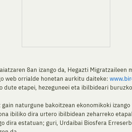
aiatzaren 8an izango da, Hegazti Migratzaileen
go web orrialde honetan aurkitu daiteke:
www.bir
o dute etapei, hezeguneei eta ibilbideari buruzk
z gain naturgune bakoitzean ekonomikoki izango 
na ibiliko dira urtero ibilbidean zeharreko etapa
go dira estatuan; guri, Urdaibai Biosfera Erreser
zen da.