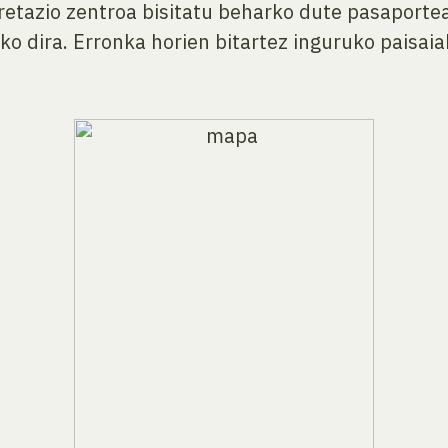
retazio zentroa bisitatu beharko dute pasaportea
o dira. Erronka horien bitartez inguruko paisaia