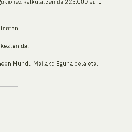
dagokionez kalkulatzen da 225.000 euro
inetan.
kezten da.
uneen Mundu Mailako Eguna dela eta.