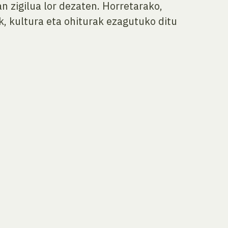
n zigilua lor dezaten. Horretarako,
k, kultura eta ohiturak ezagutuko ditu