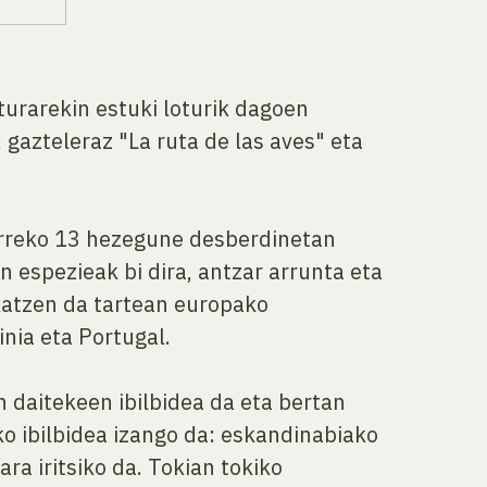
urarekin estuki loturik dagoen
; gazteleraz "La ruta de las aves" eta
harreko 13 hezegune desberdinetan
espezieak bi dira, antzar arrunta eta
katzen da tartean europako
nia eta Portugal.
n daitekeen ibilbidea da eta bertan
o ibilbidea izango da: eskandinabiako
ra iritsiko da. Tokian tokiko