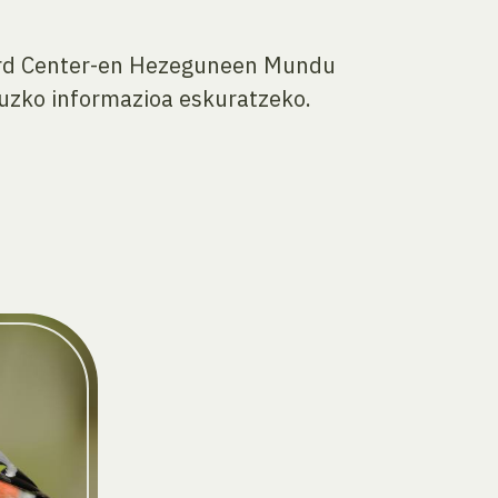
 Bird Center-en Hezeguneen Mundu
ruzko informazioa eskuratzeko.