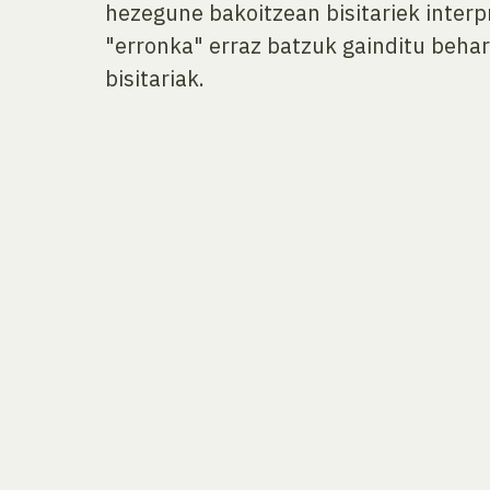
hezegune bakoitzean bisitariek interp
"erronka" erraz batzuk gainditu behark
bisitariak.