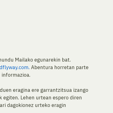
 mundu Mailako egunarekin bat.
dflyway.com.
Abentura horretan parte
o informazioa.
duen eragina ere garrantzitsua izango
k egiten. Lehen urtean espero diren
bari dagokionez urteko eragin