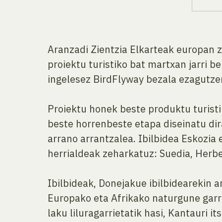
Aranzadi Zientzia Elkarteak europan z
proiektu turistiko bat martxan jarri be
ingelesez BirdFlyway bezala ezagutze
Proiektu honek beste produktu turist
beste horrenbeste etapa diseinatu di
arrano arrantzalea. Ibilbidea Eskozi
herrialdeak zeharkatuz: Suedia, Herbe
Ibilbideak, Donejakue ibilbidearekin a
Europako eta Afrikako naturgune garra
laku liluragarrietatik hasi, Kantauri i