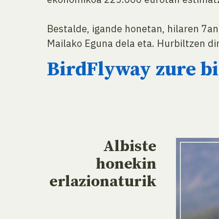
Bestalde, igande honetan, hilaren 7a
Mailako Eguna dela eta. Hurbiltzen di
BirdFlyway zure bi
Albiste
honekin
erlazionaturik