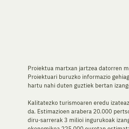
Proiektua martxan jartzea datorren m
Proiektuari buruzko informazio gehia
hartu nahi duten guztiek bertan izang
Kalitatezko turismoaren eredu izatea
da. Estimazioen arabera 20.000 pertso
diru-sarrerak 3 milioi ingurukoak izan
ekonomikoa 225.000 eurotan estimat