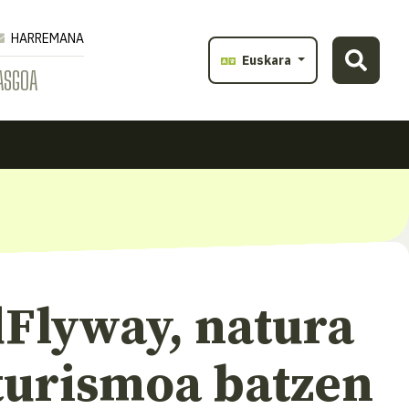
HARREMANA
Euskara
ASGOA
dFlyway, natura
 turismoa batzen