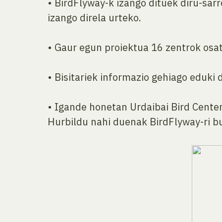
• BirdFlyway-k izango dituek diru-sarr
izango direla urteko.
• Gaur egun proiektua 16 zentrok osa
• Bisitariek informazio gehiago eduki
• Igande honetan Urdaibai Bird Cente
Hurbildu nahi duenak BirdFlyway-ri b