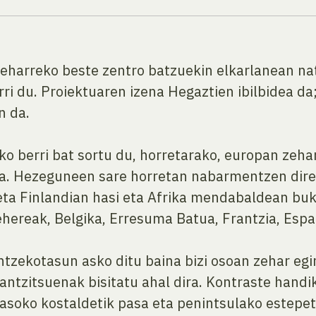
eharreko beste zentro batzuekin elkarlanean nat
rri du. Proiektuaren izena Hegaztien ibilbidea da
n da.
iko berri bat sortu du, horretarako, europan ze
ra. Hezeguneen sare horretan nabarmentzen diren 
a eta Finlandian hasi eta Afrika mendabaldean bu
hereak, Belgika, Erresuma Batua, Frantzia, Espai
ntzekotasun asko ditu baina bizi osoan zehar egi
ntzitsuenak bisitatu ahal dira. Kontraste handik
tsasoko kostaldetik pasa eta penintsulako estepeta