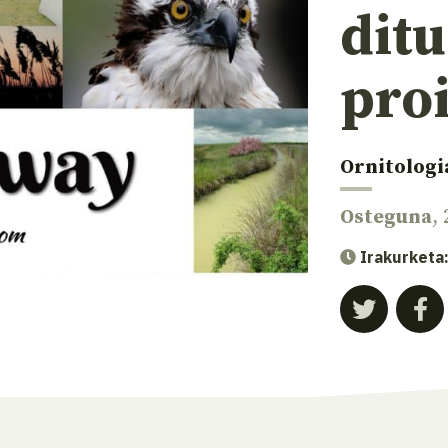
dit
pro
Ornitologi
Osteguna
,
Irakurketa