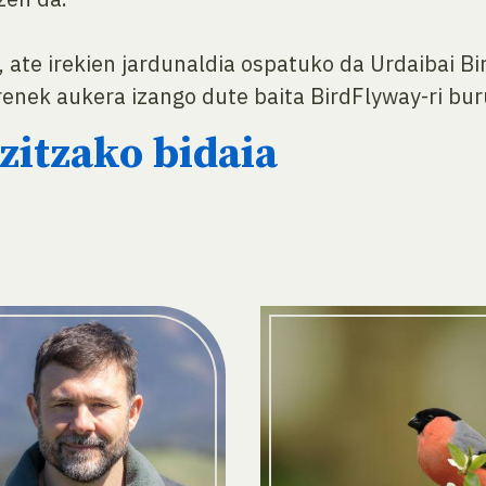
n, ate irekien jardunaldia ospatuko da Urdaibai
renek aukera izango dute baita BirdFlyway-ri bu
zitzako bidaia