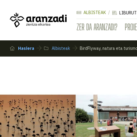
ALBISTEAK
LIBURUT
ZER DA ARANZADI?
PROI
Hasiera
Albisteak
BirdFlyway, natura eta turism