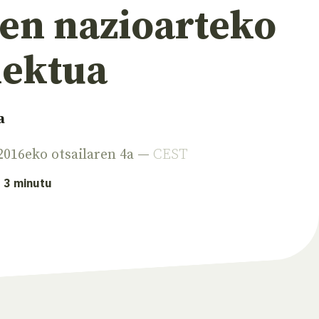
uen nazioarteko
iektua
a
 2016eko otsailaren 4a —
CEST
: 3 minutu