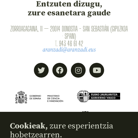
Entzuten dizugu,
zure esanetara gaude
ZORROAGAGAINA, 11 — 20014 DONOSTIA - SAN SEBASTIÁN (GIPUZKOA
· SPAIN)
T.
943 46 61 42
aranzadi@aranzadi.eus
Cookieak,
zure esperientzia
hobetzearren.