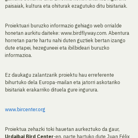
paisaiak, kultura eta ohiturak ezagutuko ditu bisitariak.
Proiektuari buruzko informazio gehiago web orrialde
honetan aurkitu daiteke: www.birdflyway.com. Abentura
horretan parte hartu nahi duten guztiek bertan izango
dute etapei, hezeguneei eta ibilbideari buruzko
informazioa.
Ez daukagu zalantzarik proiektu hau erreferente
bihurtuko dela Europa-mailan eta jatorri askotariko
bisitariak erakarriko dituela gure ingurura.
www.bircenter.org
Proiektua zehazki toki hauetan aurkeztuko da gaur,
Urdaibai Bird Center
-en, parte hartuko dute Juan Félix