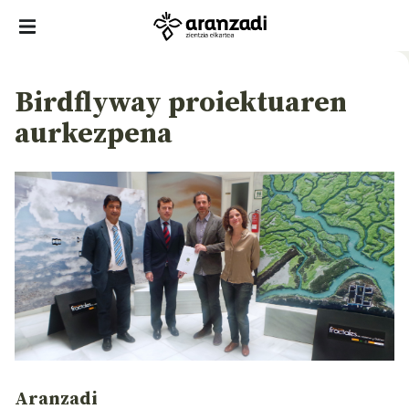
Birdflyway proiektuaren
aurkezpena
Aranzadi