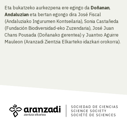
Eta bukatzeko aurkezpena ere egingo da
Doñanan
,
Andaluzian
eta bertan egongo dira José Fiscal
(Andaluziako Ingurumen Kontseilaria), Sonia Castañeda
(Fundación Biodiversidad-eko Zuzendaria), José Juan
Chans Pousada (Doñanako gerentea) y Juantxo Aguirre
Mauleon (Aranzadi Zientzia Elkarteko idazkari orokorra).