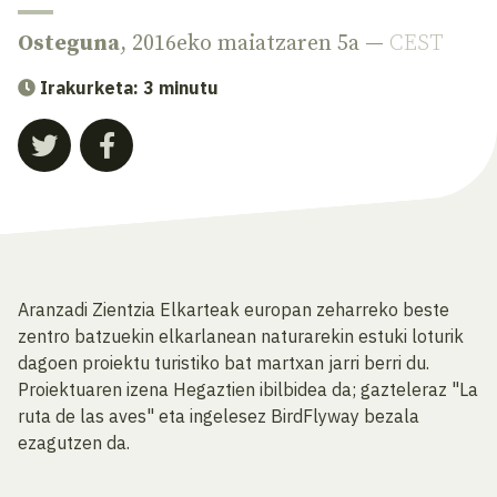
Osteguna
, 2016eko maiatzaren 5a —
CEST
Irakurketa: 3 minutu
Aranzadi Zientzia Elkarteak europan zeharreko beste
zentro batzuekin elkarlanean naturarekin estuki loturik
dagoen proiektu turistiko bat martxan jarri berri du.
Proiektuaren izena Hegaztien ibilbidea da; gazteleraz "La
ruta de las aves" eta ingelesez BirdFlyway bezala
ezagutzen da.