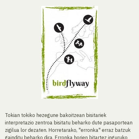
Tokian tokiko hezegune bakoitzean bisitariek
interpretazio zentroa bisitatu beharko dute pasaportean
zigilua lor dezaten. Horretarako, "erronka" erraz batzuk
gainditu beharko dira. Erronka horien bitartez inguruko