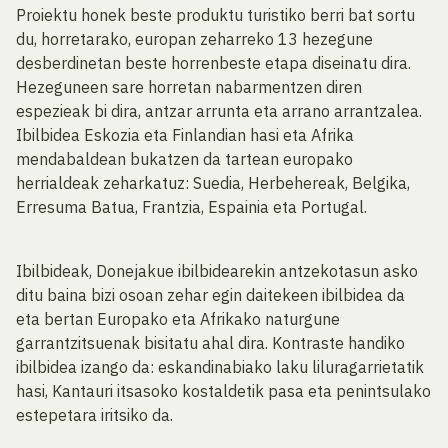
Proiektu honek beste produktu turistiko berri bat sortu
du, horretarako, europan zeharreko 13 hezegune
desberdinetan beste horrenbeste etapa diseinatu dira.
Hezeguneen sare horretan nabarmentzen diren
espezieak bi dira, antzar arrunta eta arrano arrantzalea.
Ibilbidea Eskozia eta Finlandian hasi eta Afrika
mendabaldean bukatzen da tartean europako
herrialdeak zeharkatuz: Suedia, Herbehereak, Belgika,
Erresuma Batua, Frantzia, Espainia eta Portugal.
Ibilbideak, Donejakue ibilbidearekin antzekotasun asko
ditu baina bizi osoan zehar egin daitekeen ibilbidea da
eta bertan Europako eta Afrikako naturgune
garrantzitsuenak bisitatu ahal dira. Kontraste handiko
ibilbidea izango da: eskandinabiako laku liluragarrietatik
hasi, Kantauri itsasoko kostaldetik pasa eta penintsulako
estepetara iritsiko da.