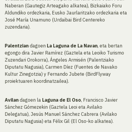
Naberan (Gautegiz Arteagako alkatea), Bizkaiako Foru
Aldundiko ordezkaria, Eusko Jaurlaritzako ordezkaria eta
José María Unamuno (Urdaibai Bird Centereko
zuzendaria).
Palentzian
dagoen
La Laguna de La Navan
, eta bertan
egongo dira Javier Ramírez (Gaztela eta Leoiko Turismo
Zuzendari Orokorra), Ángeles Armisén (Palentziako
Diputatu Nagusia), Carmen Díez (Fuentes de Navako
Kultur Zinegotzia) y Fernando Jubete (BirdFlyway
proiektuaren koordinatzailea).
Avilan
dagoen la
Laguna de El Oso
, Francisco Javier
Sánchez Gómezekin (Gaztela Leoi eta Avilako
Delegatua), Jesús Manuel Sánchez Cabrera (Avilako
Diputatu Nagusia) eta Félix Gil (El Oso-ko alkatea).