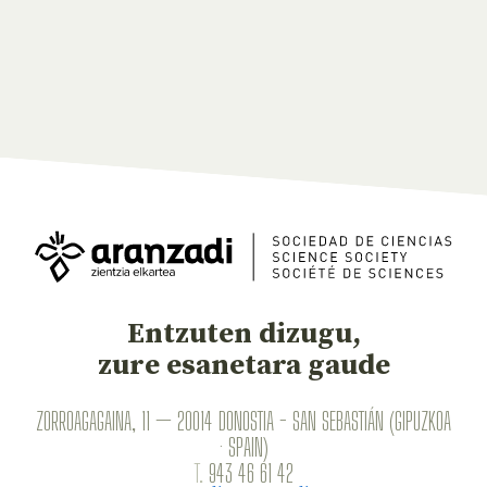
Entzuten dizugu,
zure esanetara gaude
ZORROAGAGAINA, 11 — 20014 DONOSTIA - SAN SEBASTIÁN (GIPUZKOA
· SPAIN)
T.
943 46 61 42