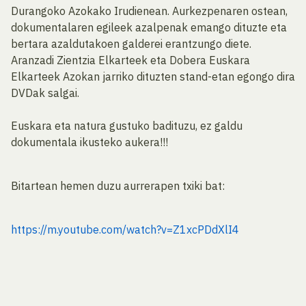
Durangoko Azokako Irudienean. Aurkezpenaren ostean,
dokumentalaren egileek azalpenak emango dituzte eta
bertara azaldutakoen galderei erantzungo diete.
Aranzadi Zientzia Elkarteek eta Dobera Euskara
Elkarteek Azokan jarriko dituzten stand-etan egongo dira
DVDak salgai.
Euskara eta natura gustuko badituzu, ez galdu
dokumentala ikusteko aukera!!!
Bitartean hemen duzu aurrerapen txiki bat:
https://m.youtube.com/watch?v=Z1xcPDdXlI4