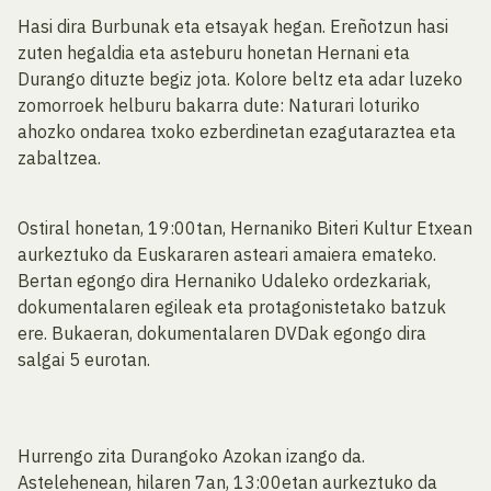
Hasi dira Burbunak eta etsayak hegan. Ereñotzun hasi
zuten hegaldia eta asteburu honetan Hernani eta
Durango dituzte begiz jota. Kolore beltz eta adar luzeko
zomorroek helburu bakarra dute: Naturari loturiko
ahozko ondarea txoko ezberdinetan ezagutaraztea eta
zabaltzea.
Ostiral honetan, 19:00tan, Hernaniko Biteri Kultur Etxean
aurkeztuko da Euskararen asteari amaiera emateko.
Bertan egongo dira Hernaniko Udaleko ordezkariak,
dokumentalaren egileak eta protagonistetako batzuk
ere. Bukaeran, dokumentalaren DVDak egongo dira
salgai 5 eurotan.
Hurrengo zita Durangoko Azokan izango da.
Astelehenean, hilaren 7an, 13:00etan aurkeztuko da