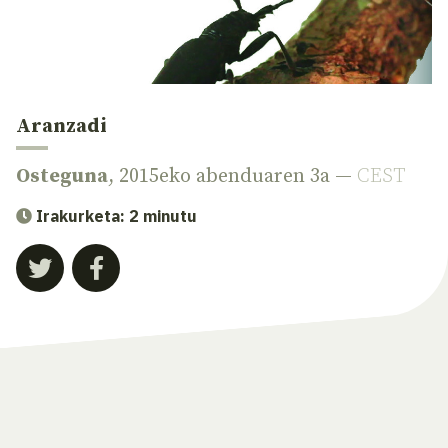
Aranzadi
Osteguna
, 2015eko abenduaren 3a —
CEST
Irakurketa: 2 minutu