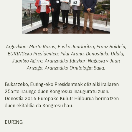
Argazkian: Marta Rozas, Eusko Jaurlaritza, Franz Bairlein,
EURINGeko Presidentea; Pilar Arana, Donostiako Udala,
Juantxo Agirre, Aranzadiko Idazkari Nagusia y Juan
Arizaga, Aranzadiko Ornitologia Saila.
Bukatzeko, Euring-eko Presidenteak ofizialki irailaren
25arte iraungo duen Kongresua inauguratu zuen.
Donostia 2016 Europako Kulutr Hiriburua bermatzen
duen ekitaldia da Kongresu hau.
EURING