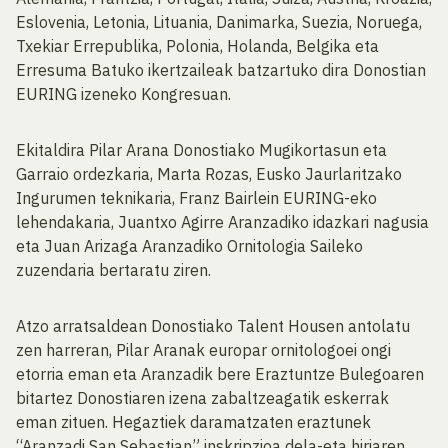
Eslovenia, Letonia, Lituania, Danimarka, Suezia, Noruega,
Txekiar Errepublika, Polonia, Holanda, Belgika eta
Erresuma Batuko ikertzaileak batzartuko dira Donostian
EURING izeneko Kongresuan.
Ekitaldira Pilar Arana Donostiako Mugikortasun eta
Garraio ordezkaria, Marta Rozas, Eusko Jaurlaritzako
Ingurumen teknikaria, Franz Bairlein EURING-eko
lehendakaria, Juantxo Agirre Aranzadiko idazkari nagusia
eta Juan Arizaga Aranzadiko Ornitologia Saileko
zuzendaria bertaratu ziren.
Atzo arratsaldean Donostiako Talent Housen antolatu
zen harreran, Pilar Aranak europar ornitologoei ongi
etorria eman eta Aranzadik bere Eraztuntze Bulegoaren
bitartez Donostiaren izena zabaltzeagatik eskerrak
eman zituen. Hegaztiek daramatzaten eraztunek
“Aranzadi San Sebastian” inskripzioa dela-eta hiriaren