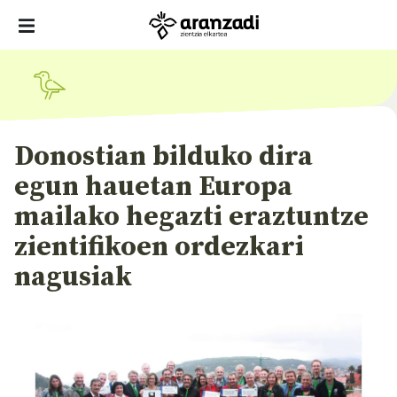
Donostian bilduko dira
egun hauetan Europa
mailako hegazti eraztuntze
zientifikoen ordezkari
nagusiak