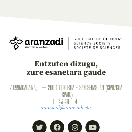
Entzuten dizugu,
zure esanetara gaude
ZORROAGAGAINA, 11 — 20014 DONOSTIA - SAN SEBASTIÁN (GIPUZKOA
· SPAIN)
T.
943 46 61 42
aranzadi@aranzadi.eus