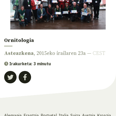
Ornitologia
Asteazkena
, 2015eko irailaren 23a —
CEST
Irakurketa: 3 minutu
Alemania, Frantzia, Portugal, Italia, Suiza, Austria, Kroazia,