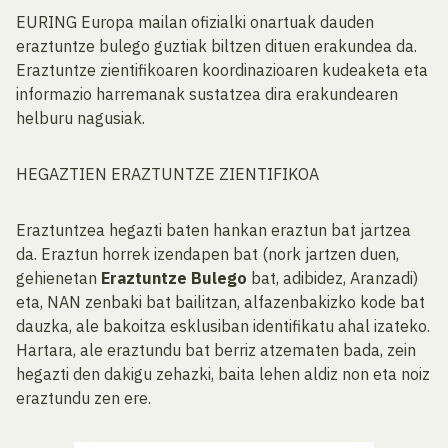
EURING Europa mailan ofizialki onartuak dauden
eraztuntze bulego guztiak biltzen dituen erakundea da.
Eraztuntze zientifikoaren koordinazioaren kudeaketa eta
informazio harremanak sustatzea dira erakundearen
helburu nagusiak.
HEGAZTIEN ERAZTUNTZE ZIENTIFIKOA
Eraztuntzea hegazti baten hankan eraztun bat jartzea
da. Eraztun horrek izendapen bat (nork jartzen duen,
gehienetan
Eraztuntze Bulego
bat, adibidez, Aranzadi)
eta, NAN zenbaki bat bailitzan, alfazenbakizko kode bat
dauzka, ale bakoitza esklusiban identifikatu ahal izateko.
Hartara, ale eraztundu bat berriz atzematen bada, zein
hegazti den dakigu zehazki, baita lehen aldiz non eta noiz
eraztundu zen ere.