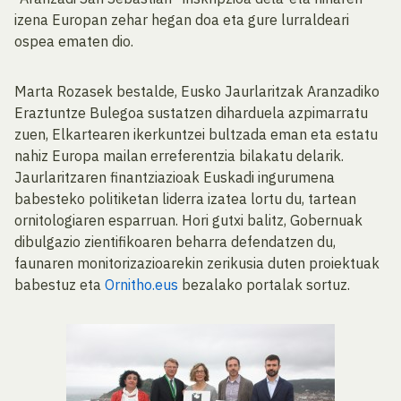
izena Europan zehar hegan doa eta gure lurraldeari
ospea ematen dio.
Marta Rozasek bestalde, Eusko Jaurlaritzak Aranzadiko
Eraztuntze Bulegoa sustatzen diharduela azpimarratu
zuen, Elkartearen ikerkuntzei bultzada eman eta estatu
nahiz Europa mailan erreferentzia bilakatu delarik.
Jaurlaritzaren finantziazioak Euskadi ingurumena
babesteko politiketan liderra izatea lortu du, tartean
ornitologiaren esparruan. Hori gutxi balitz, Gobernuak
dibulgazio zientifikoaren beharra defendatzen du,
faunaren monitorizazioarekin zerikusia duten proiektuak
babestuz eta
Ornitho.eus
bezalako portalak sortuz.