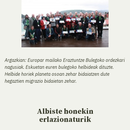
Argazkian: Europar mailako Eraztuntze Bulegoko ordezkari
nagusiak. Eskuetan euren bulegoko helbideak dituzte.
Helbide horiek planeta osoan zehar bidaiatzen dute
hegaztien migrazio bidaietan zehar.
Albiste
honekin
erlazionaturik