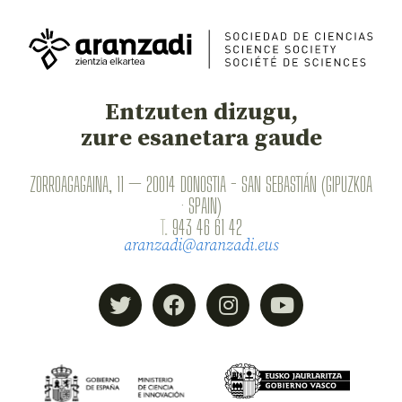
Entzuten dizugu,
zure esanetara gaude
ZORROAGAGAINA, 11 — 20014 DONOSTIA - SAN SEBASTIÁN (GIPUZKOA
· SPAIN)
T.
943 46 61 42
aranzadi@aranzadi.eus