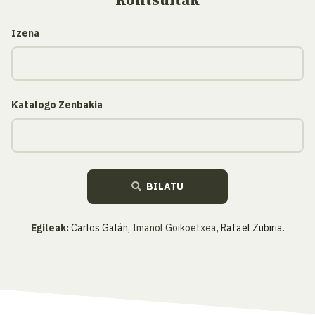
Kontsultak
Izena
Katalogo Zenbakia
BILATU
Egileak:
Carlos Galán
, Imanol Goikoetxea,
Rafael Zubiria
.