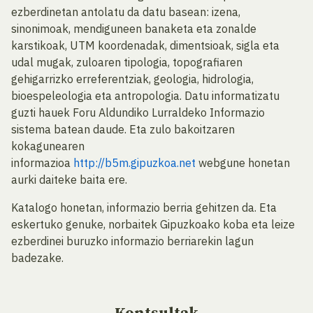
ezberdinetan antolatu da datu basean: izena,
sinonimoak, mendiguneen banaketa eta zonalde
karstikoak, UTM koordenadak, dimentsioak, sigla eta
udal mugak, zuloaren tipologia, topografiaren
gehigarrizko erreferentziak, geologia, hidrologia,
bioespeleologia eta antropologia. Datu informatizatu
guzti hauek Foru Aldundiko Lurraldeko Informazio
sistema batean daude. Eta zulo bakoitzaren
kokagunearen
informazioa
http://b5m.gipuzkoa.net
webgune honetan
aurki daiteke baita ere.
Katalogo honetan, informazio berria gehitzen da. Eta
eskertuko genuke, norbaitek Gipuzkoako koba eta leize
ezberdinei buruzko informazio berriarekin lagun
badezake.