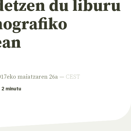
detzen du liburu
ografiko
ean
2017eko maiatzaren 26a —
CEST
: 2 minutu