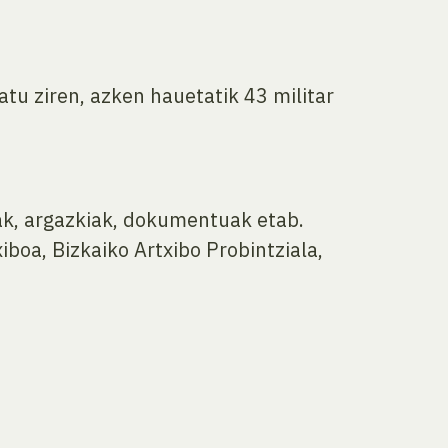
atu ziren, azken hauetatik 43 militar
uak, argazkiak, dokumentuak etab.
iboa, Bizkaiko Artxibo Probintziala,