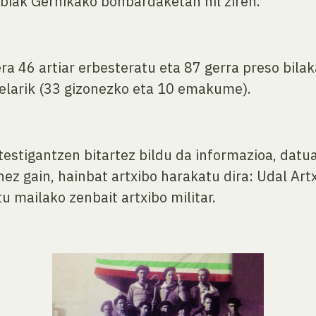
 biak Gernikako bonbardaketan hil ziren.
era 46 artiar erbesteratu eta 87 gerra preso bilak
telarik (33 gizonezko eta 10 emakume).
testigantzen bitartez bildu da informazioa, dat
nez gain, hainbat artxibo harakatu dira: Udal Artx
u mailako zenbait artxibo militar.