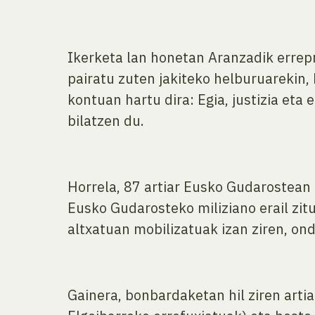
Ikerketa lan honetan Aranzadik errep
pairatu zuten jakiteko helburuarekin,
kontuan hartu dira: Egia, justizia eta
bilatzen du.
Horrela, 87 artiar Eusko Gudarostean 
Eusko Gudarosteko miliziano erail zi
altxatuan mobilizatuak izan ziren, ond
Gainera, bonbardaketan hil ziren artia