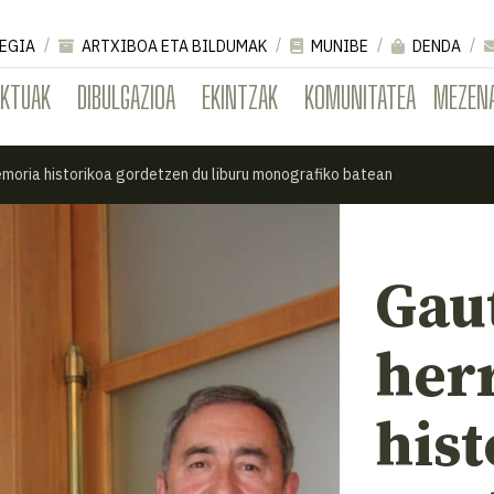
EGIA
ARTXIBOA ETA BILDUMAK
MUNIBE
DENDA
EKTUAK
DIBULGAZIOA
EKINTZAK
KOMUNITATEA
MEZEN
moria historikoa gordetzen du liburu monografiko batean
Gau
her
his