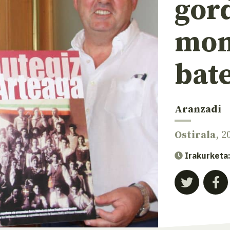
gor
mon
bat
Aranzadi
Ostirala
, 
Irakurketa