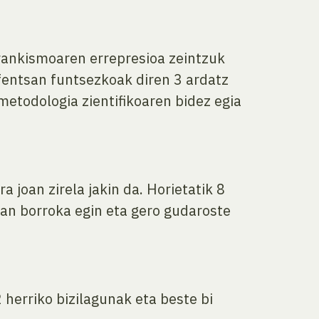
Frankismoaren errepresioa zeintzuk
efentsan funtsezkoak diren 3 ardatz
 metodologia zientifikoaren bidez egia
joan zirela jakin da. Horietatik 8
tan borroka egin eta gero gudaroste
 herriko bizilagunak eta beste bi