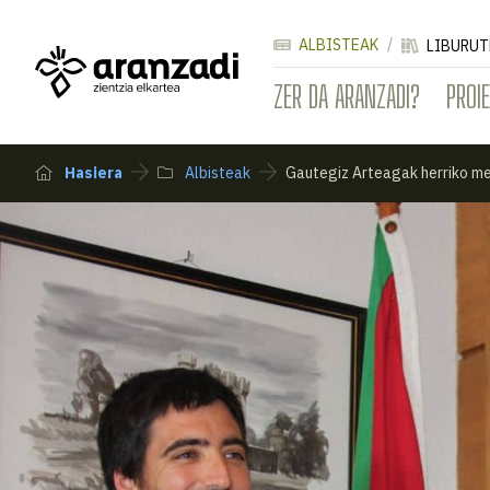
ALBISTEAK
LIBURUT
ZER DA ARANZADI?
PROI
Hasiera
Albisteak
Gautegiz Arteagak herriko me