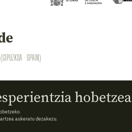
de
(GIPUZKOA · SPAIN)
sperientzia hobetzea
hobetzeko.
hartzea aukeratu dezakezu.
eta baldintzak
Pribatutasun politika
Cookiak