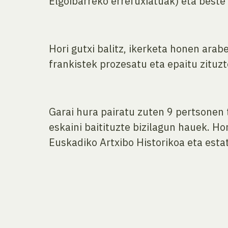
Elgoibarreko errefuxiatuak) eta beste
Hori gutxi balitz, ikerketa honen arab
frankistek prozesatu eta epaitu zituz
Garai hura pairatu zuten 9 pertsonen 
eskaini baitituzte bizilagun hauek. Ho
Euskadiko Artxibo Historikoa eta estat