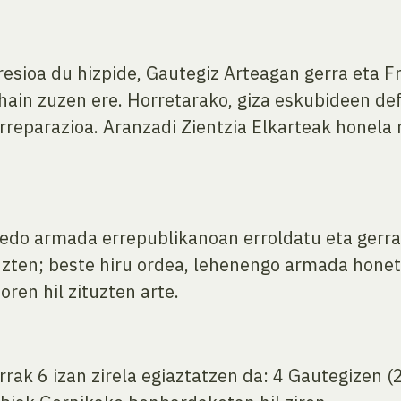
resioa du hizpide, Gautegiz Arteagan gerra eta 
 hain zuzen ere. Horretarako, giza eskubideen d
 erreparazioa. Aranzadi Zientzia Elkarteak honela
edo armada errepublikanoan erroldatu eta gerrara 
tuzten; beste hiru ordea, lehenengo armada hone
oren hil zituzten arte.
rrak 6 izan zirela egiaztatzen da: 4 Gautegizen (2