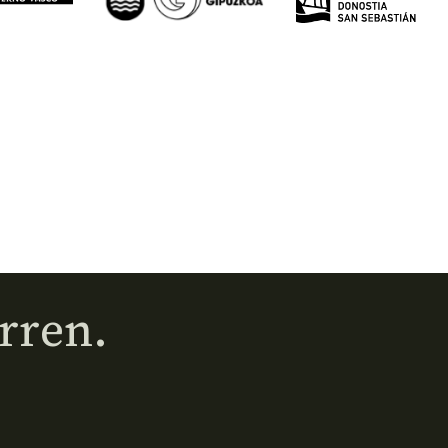
rren.