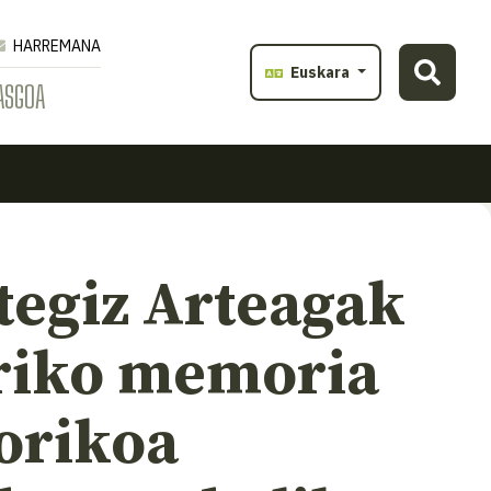
HARREMANA
Euskara
ASGOA
tegiz Arteagak
riko memoria
torikoa