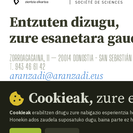
Entzuten dizugu,
zure esanetara gau
ZORROAGAGAINA, 11 — 20014 DONOSTIA - SAN SEBASTIÁN 
T.
943 46 61 42
aranzadi@aranzadi.eus
Cookieak,
zure e
Cookieak
erabiltzen ditugu zure nabigazio esperientzia 
Honekin ados zaudela suposatuko dugu, baina parte ez 
© 2026
Aranzadi — Zientzia elkartea
Terminoak 