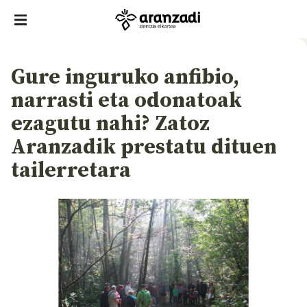
Gure inguruko anfibio,
narrasti eta odonatoak
ezagutu nahi? Zatoz
Aranzadik prestatu dituen
tailerretara