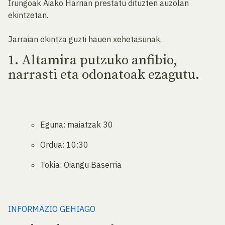
Irungoak Aiako Harrian prestatu dituzten auzolan
ekintzetan.
Jarraian ekintza guzti hauen xehetasunak.
1. Altamira putzuko anfibio,
narrasti eta odonatoak ezagutu.
Eguna: maiatzak 30
Ordua: 10:30
Tokia: Oiangu Baserria
INFORMAZIO GEHIAGO