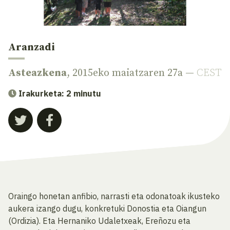
Aranzadi
Asteazkena
, 2015eko maiatzaren 27a —
CEST
Irakurketa: 2 minutu
Oraingo honetan anfibio, narrasti eta odonatoak ikusteko
aukera izango dugu, konkretuki Donostia eta Oiangun
(Ordizia). Eta Hernaniko Udaletxeak, Ereñozu eta