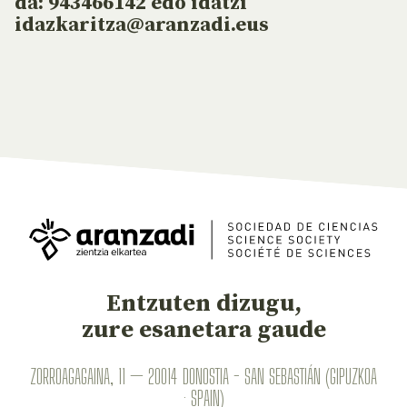
da: 943466142 edo idatzi
idazkaritza@aranzadi.eus
Entzuten dizugu,
zure esanetara gaude
ZORROAGAGAINA, 11 — 20014 DONOSTIA - SAN SEBASTIÁN (GIPUZKOA
· SPAIN)