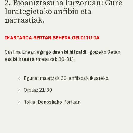
2. Bioaniztasuna lurzoruan: Gure
lorategietako anfibio eta
narrastiak.
IKASTAROA BERTAN BEHERA GELDITU DA
Cristina Enean egingo diren
bi hitzaldi
, goizeko 9etan
eta
bi irteera
(maiatzak 30-31).
Eguna: maiatzak 30, anfibioak ikusteko.
Ordua: 21:30
Tokia: Donostiako Portuan