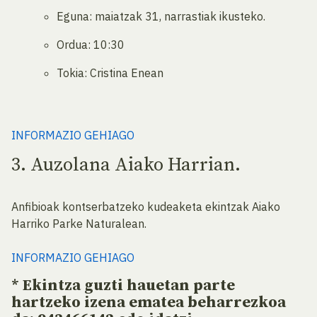
Eguna: maiatzak 31, narrastiak ikusteko.
Ordua: 10:30
Tokia: Cristina Enean
INFORMAZIO GEHIAGO
3. Auzolana Aiako Harrian.
Anfibioak kontserbatzeko kudeaketa ekintzak Aiako
Harriko Parke Naturalean.
INFORMAZIO GEHIAGO
* Ekintza guzti hauetan parte
hartzeko izena ematea beharrezkoa