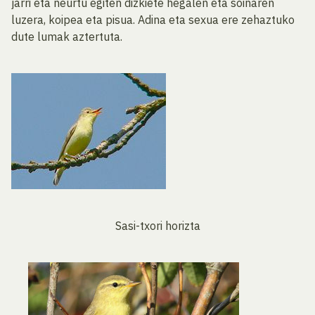
jarri eta neurtu egiten dizkiete hegalen eta soinaren
luzera, koipea eta pisua. Adina eta sexua ere zehaztuko
dute lumak aztertuta.
Sasi-txori horizta