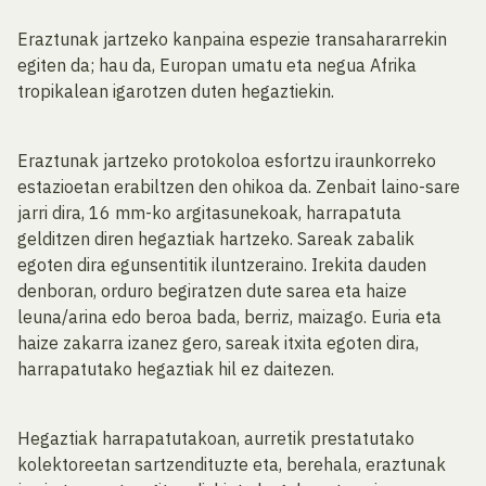
Eraztunak jartzeko kanpaina espezie transahararrekin
egiten da; hau da, Europan umatu eta negua Afrika
tropikalean igarotzen duten hegaztiekin.
Eraztunak jartzeko protokoloa esfortzu iraunkorreko
estazioetan erabiltzen den ohikoa da. Zenbait laino-sare
jarri dira, 16 mm-ko argitasunekoak, harrapatuta
gelditzen diren hegaztiak hartzeko. Sareak zabalik
egoten dira egunsentitik iluntzeraino. Irekita dauden
denboran, orduro begiratzen dute sarea eta haize
leuna/arina edo beroa bada, berriz, maizago. Euria eta
haize zakarra izanez gero, sareak itxita egoten dira,
harrapatutako hegaztiak hil ez daitezen.
Hegaztiak harrapatutakoan, aurretik prestatutako
kolektoreetan sartzendituzte eta, berehala, eraztunak