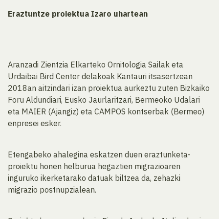
Eraztuntze proiektua Izaro uhartean
Aranzadi Zientzia Elkarteko Ornitologia Sailak eta
Urdaibai Bird Center delakoak Kantauri itsasertzean
2018an aitzindari izan proiektua aurkeztu zuten Bizkaiko
Foru Aldundiari, Eusko Jaurlaritzari, Bermeoko Udalari
eta MAIER (Ajangiz) eta CAMPOS kontserbak (Bermeo)
enpresei esker.
Etengabeko ahalegina eskatzen duen eraztunketa-
proiektu honen helburua hegaztien migrazioaren
inguruko ikerketarako datuak biltzea da, zehazki
migrazio postnupzialean.