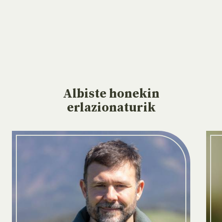
Albiste
honekin
erlazionaturik