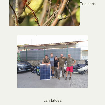
Txio horia
Lan taldea