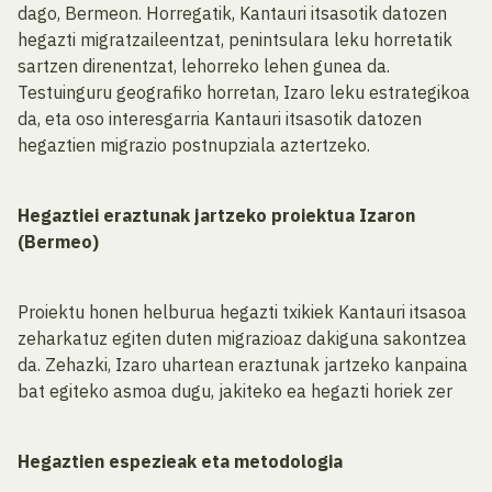
dago, Bermeon. Horregatik, Kantauri itsasotik datozen
hegazti migratzaileentzat, penintsulara leku horretatik
sartzen direnentzat, lehorreko lehen gunea da.
Testuinguru geografiko horretan, Izaro leku estrategikoa
da, eta oso interesgarria Kantauri itsasotik datozen
hegaztien migrazio postnupziala aztertzeko.
Hegaztiei eraztunak jartzeko proiektua Izaron
(Bermeo)
Proiektu honen helburua hegazti txikiek Kantauri itsasoa
zeharkatuz egiten duten migrazioaz dakiguna sakontzea
da. Zehazki, Izaro uhartean eraztunak jartzeko kanpaina
bat egiteko asmoa dugu, jakiteko ea hegazti horiek zer
Hegaztien espezieak eta metodologia