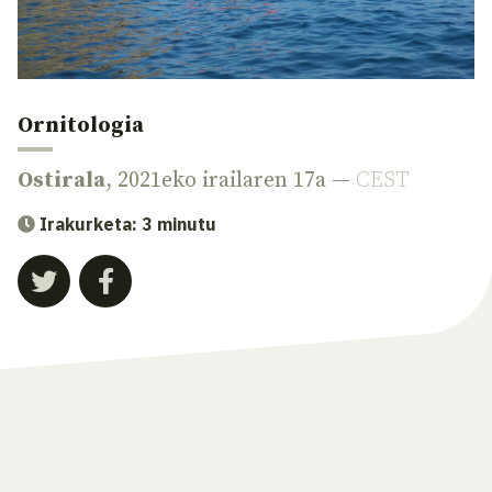
Ornitologia
Ostirala
, 2021eko irailaren 17a —
CEST
Irakurketa: 3 minutu