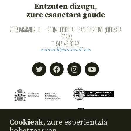
Entzuten dizugu,
zure esanetara gaude
ZORROAGAGAINA, 11 — 20014 DONOSTIA - SAN SEBASTIÁN (GIPUZKOA
· SPAIN)
T.
943 46 61 42
aranzadi@aranzadi.eus
Cookieak,
zure esperientzia
hobetzearren.