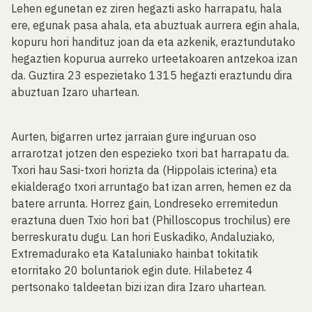
Lehen egunetan ez ziren hegazti asko harrapatu, hala
ere, egunak pasa ahala, eta abuztuak aurrera egin ahala,
kopuru hori handituz joan da eta azkenik, eraztundutako
hegaztien kopurua aurreko urteetakoaren antzekoa izan
da. Guztira 23 espezietako 1315 hegazti eraztundu dira
abuztuan Izaro uhartean.
Aurten, bigarren urtez jarraian gure inguruan oso
arrarotzat jotzen den espezieko txori bat harrapatu da.
Txori hau Sasi-txori horizta da (Hippolais icterina) eta
ekialderago txori arruntago bat izan arren, hemen ez da
batere arrunta. Horrez gain, Londreseko erremitedun
eraztuna duen Txio hori bat (Philloscopus trochilus) ere
berreskuratu dugu. Lan hori Euskadiko, Andaluziako,
Extremadurako eta Kataluniako hainbat tokitatik
etorritako 20 boluntariok egin dute. Hilabetez 4
pertsonako taldeetan bizi izan dira Izaro uhartean.