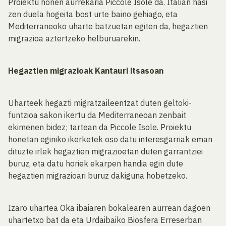
Proiektu honen aurrekaria Piccole Isole da. Italian hasi
zen duela hogeita bost urte baino gehiago, eta
Mediterraneoko uharte batzuetan egiten da, hegaztien
migrazioa aztertzeko helburuarekin.
Hegaztien migrazioak Kantauri itsasoan
Uharteek hegazti migratzaileentzat duten geltoki-
funtzioa sakon ikertu da Mediterraneoan zenbait
ekimenen bidez; tartean da Piccole Isole. Proiektu
honetan eginiko ikerketek oso datu interesgarriak eman
dituzte irlek hegaztien migrazioetan duten garrantziei
buruz, eta datu horiek ekarpen handia egin dute
hegaztien migrazioari buruz dakiguna hobetzeko.
Izaro uhartea Oka ibaiaren bokalearen aurrean dagoen
uhartetxo bat da eta Urdaibaiko Biosfera Erreserban