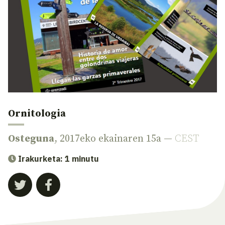
Ornitologia
Osteguna
, 2017eko ekainaren 15a —
CEST
Irakurketa: 1 minutu