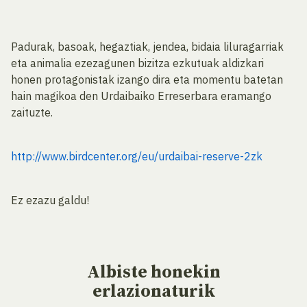
Padurak, basoak, hegaztiak, jendea, bidaia liluragarriak
eta animalia ezezagunen bizitza ezkutuak aldizkari
honen protagonistak izango dira eta momentu batetan
hain magikoa den Urdaibaiko Erreserbara eramango
zaituzte.
http://www.birdcenter.org/eu/urdaibai-reserve-2zk
Ez ezazu galdu!
Albiste
honekin
erlazionaturik