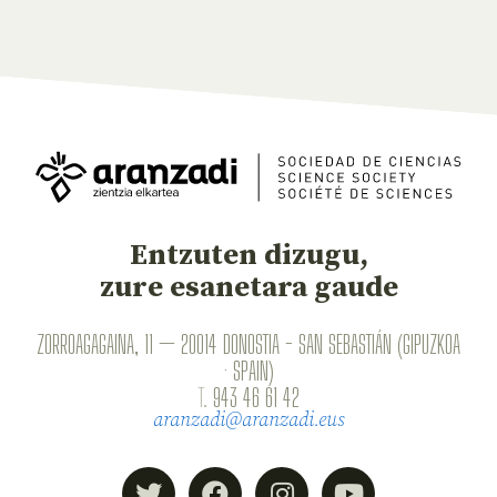
Entzuten dizugu,
zure esanetara gaude
ZORROAGAGAINA, 11 — 20014 DONOSTIA - SAN SEBASTIÁN (GIPUZKOA
· SPAIN)
T.
943 46 61 42
aranzadi@aranzadi.eus