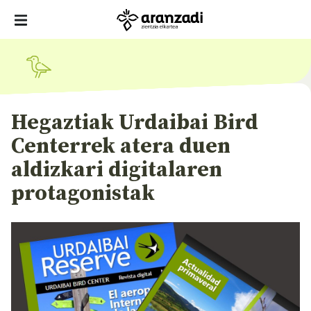
Hegaztiak Urdaibai Bird
Centerrek atera duen
aldizkari digitalaren
protagonistak