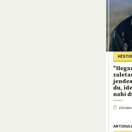
HISTO
“Hega
zaleta
jendea
du, id
nahi d
2024eko 
ARTIKUL