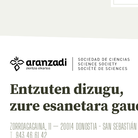
Entzuten dizugu,
zure esanetara gau
ZORROAGAGAINA, 11 — 20014 DONOSTIA - SAN SEBASTIÁN 
T.
943 46 61 42