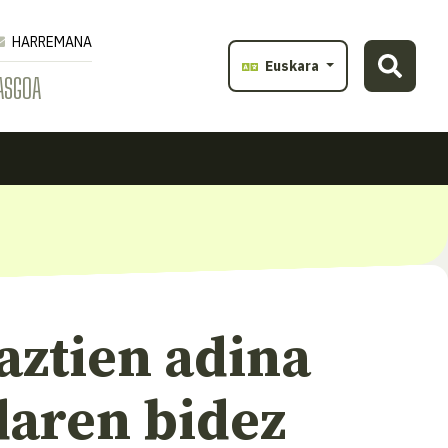
HARREMANA
Euskara
ASGOA
aztien adina
aren bidez