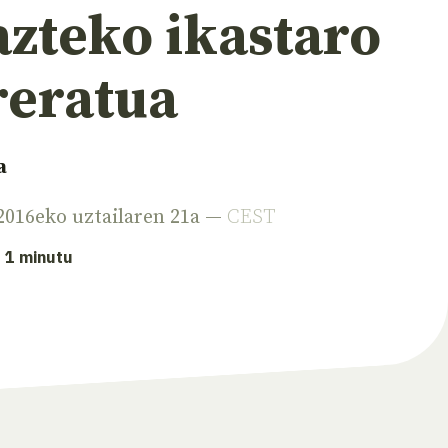
azteko ikastaro
reratua
a
 2016eko uztailaren 21a —
CEST
: 1 minutu