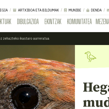
EGIA
ARTXIBOA ETA BILDUMAK
MUNIBE
DENDA
EKTUAK
DIBULGAZIOA
EKINTZAK
KOMUNITATEA
MEZEN
z zehazteko ikastaro aurreratua
Heg
mud