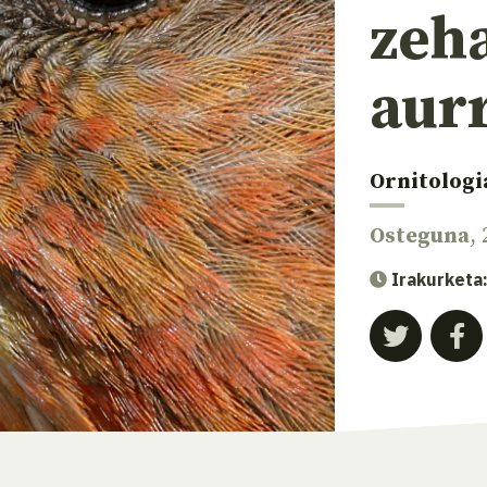
zeh
aur
Ornitologi
Osteguna
,
Irakurketa