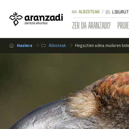
ALBISTEAK
LIBURUT
ZER DA ARANZADI?
PROI
Hasiera
Albisteak
Hegaztien adina mudaren bide