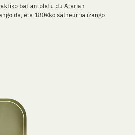
raktiko bat antolatu du Atarian
ango da, eta 180€ko salneurria izango