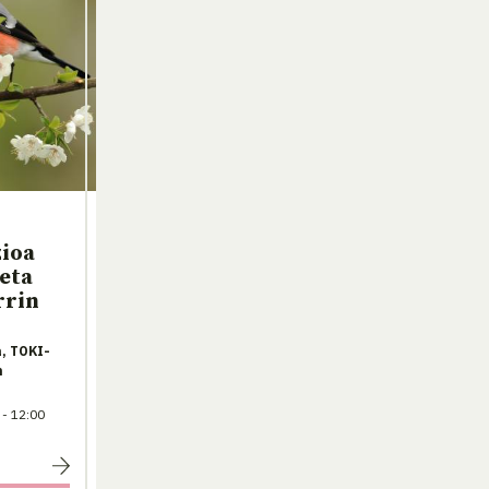
zioa
eta
rrin
, TOKI-
n
 - 12:00