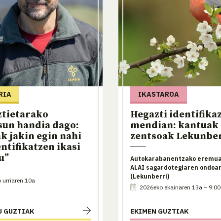
RIA
IKASTAROA
ztietarako
Hegazti identifika
sun handia dago:
mendian: kantuak 
k jakin egin nahi
zentsoak Lekunbe
entifikatzen ikasi
u”
Autokarabanentzako eremua
ALAI sagardotegiaren ondoa
(Lekunberri)
urriaren 10a
2026eko ekainaren 13a – 9:00
U GUZTIAK
EKIMEN GUZTIAK