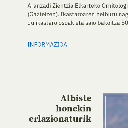
Aranzadi Zientzia Elkarteko Ornitologi
(Gazteizen). Ikastaroaren helburu na
du ikastaro osoak eta saio bakoitza 80
INFORMAZIOA
Albiste
honekin
erlazionaturik