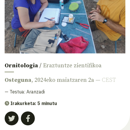
Ornitologia
/
Eraztuntze zientifikoa
Osteguna
, 2024eko maiatzaren 2a —
CEST
— Testua:
Aranzadi
Irakurketa: 5 minutu