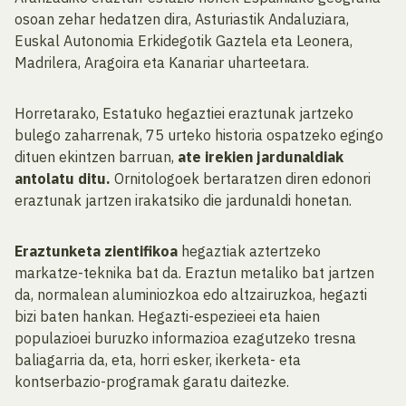
osoan zehar hedatzen dira, Asturiastik Andaluziara,
Euskal Autonomia Erkidegotik Gaztela eta Leonera,
Madrilera, Aragoira eta Kanariar uharteetara.
Horretarako, Estatuko hegaztiei eraztunak jartzeko
bulego zaharrenak, 75 urteko historia ospatzeko egingo
dituen ekintzen barruan,
ate irekien jardunaldiak
antolatu ditu.
Ornitologoek bertaratzen diren edonori
eraztunak jartzen irakatsiko die jardunaldi honetan.
Eraztunketa zientifikoa
hegaztiak aztertzeko
markatze-teknika bat da. Eraztun metaliko bat jartzen
da, normalean aluminiozkoa edo altzairuzkoa, hegazti
bizi baten hankan. Hegazti-espezieei eta haien
populazioei buruzko informazioa ezagutzeko tresna
baliagarria da, eta, horri esker, ikerketa- eta
kontserbazio-programak garatu daitezke.