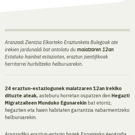
Aranzadi Zientzia Elkarteko Eraztunketa Bulegoak ate
irekien jardunaldi bat antolatu du
maiatzaren 12an
Estatuko hainbat estaziotan, eraztun zientifikoak
herritarrei hurbiltzeko helburuarekin.
24 eraztun-estaziogunek maiatzaren 12an irekiko
dituzte ateak,
asteburu horretan ospatzen den
Hegazti
Migratzaileen Munduko Egunarekin
bat etorriz,
hegaztien eta haien habitaten garrantzia nabarmentzeko
helburuarekin.
Aranzadiko eraztun-estazio horiek Espainiako geografia