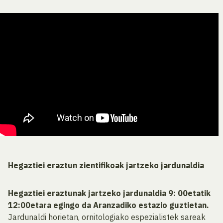
Hegaztiei eraztun zientifikoak jartzeko jardunaldia
Hegaztiei eraztunak jartzeko jardunaldia 9: 00etatik
12:00etara egingo da Aranzadiko estazio guztietan.
Jardunaldi horietan, ornitologiako espezialistek sareak