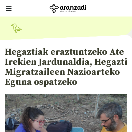
Hegaztiak eraztuntzeko Ate
Irekien Jardunaldia, Hegazti
Migratzaileen Nazioarteko
Eguna ospatzeko