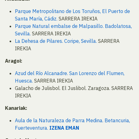
Parque Metropolitano de Los Toruños, El Puerto de
Santa María, Cádiz.
SARRERA IREKIA
Parque Natural embalse de Malpasillo. Badolatosa,
Sevilla.
SARRERA IREKIA
La Dehesa de Pilares. Coripe, Sevilla.
SARRERA
IREKIA
Aragoi:
Azud del Río Alcanadre. San Lorenzo del Flumen,
Huesca.
SARRERA IREKIA
Galacho de Julisbol. El Juslibol. Zaragoza. SARRERA
IREKIA
Kanariak:
Aula de la Naturaleza de Parra Medina. Betancuria,
Fuerteventura.
IZENA EMAN