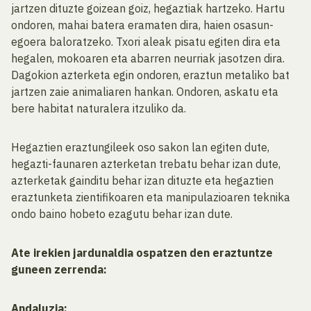
jartzen dituzte goizean goiz, hegaztiak hartzeko. Hartu
ondoren, mahai batera eramaten dira, haien osasun-
egoera baloratzeko. Txori aleak pisatu egiten dira eta
hegalen, mokoaren eta abarren neurriak jasotzen dira.
Dagokion azterketa egin ondoren, eraztun metaliko bat
jartzen zaie animaliaren hankan. Ondoren, askatu eta
bere habitat naturalera itzuliko da.
Hegaztien eraztungileek oso sakon lan egiten dute,
hegazti-faunaren azterketan trebatu behar izan dute,
azterketak gainditu behar izan dituzte eta hegaztien
eraztunketa zientifikoaren eta manipulazioaren teknika
ondo baino hobeto ezagutu behar izan dute.
Ate irekien jardunaldia ospatzen den eraztuntze
guneen zerrenda:
Andaluzia: