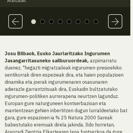
Aranzadin.
Josu Bilbaok, Eusko Jaurlaritzako Ingurumen
Jasangarritasuneko sailburuordeak,
azpimarratu
duenez, "hegazti migratzaileak ingurumen-presioekiko
sentikorrak diren espezieak dira, eta haien populazioen
dinamika eta joerak ingurumenaren osasunaren
adierazle garrantzitsuak dira, Euskadin bultzatutako
ingurumen-politiken aurrerapena neurtzen lagunduz.
Europan gure naturguneen kontserbazioan eta
mantentzean gehien inbertitzen dugun lurraldeetako bat
gara, gure espazioen ia % 25 Natura 2000 Sareak
babestutako eremuak direla jakinda. Ildo horretan,
Aranzadi Zientzia Elkartearen lana funtsezkoa da gure