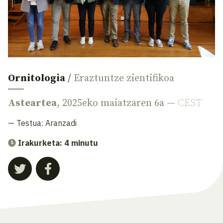
Ornitologia
/
Eraztuntze zientifikoa
Asteartea
, 2025eko maiatzaren 6a —
CEST
— Testua:
Aranzadi
Irakurketa: 4 minutu