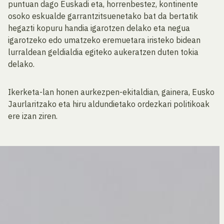
puntuan dago Euskadi eta, horrenbestez, kontinente
osoko eskualde garrantzitsuenetako bat da bertatik
hegazti kopuru handia igarotzen delako eta negua
igarotzeko edo umatzeko eremuetara iristeko bidean
lurraldean geldialdia egiteko aukeratzen duten tokia
delako.
Ikerketa-lan honen aurkezpen-ekitaldian, gainera, Eusko
Jaurlaritzako eta hiru aldundietako ordezkari politikoak
ere izan ziren.