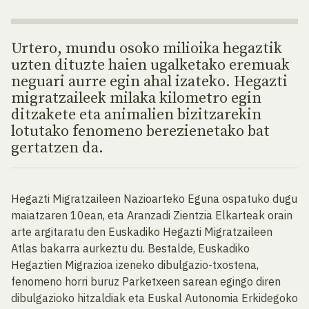
Urtero, mundu osoko milioika hegaztik
uzten dituzte haien ugalketako eremuak
neguari aurre egin ahal izateko. Hegazti
migratzaileek milaka kilometro egin
ditzakete eta animalien bizitzarekin
lotutako fenomeno berezienetako bat
gertatzen da.
Hegazti Migratzaileen Nazioarteko Eguna ospatuko dugu
maiatzaren 10ean, eta Aranzadi Zientzia Elkarteak orain
arte argitaratu den Euskadiko Hegazti Migratzaileen
Atlas bakarra aurkeztu du. Bestalde, Euskadiko
Hegaztien Migrazioa izeneko dibulgazio-txostena,
fenomeno horri buruz Parketxeen sarean egingo diren
dibulgazioko hitzaldiak eta Euskal Autonomia Erkidegoko