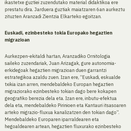
ikastetxe guztiei zuzendutako material didaktikoa ere
prestatu dira. Jarduera guztiak maiatzaren 6an aurkeztu
zituzten Aranzadi Zientzia Elkarteko egoitzan.
Euskadi, ezinbesteko tokia Europako hegaztien
migrazioan
Aurkezpen-ekitaldi hartan, Aranzadiko Ornitologia
saileko zuzendariak, Juan Arizagak, gure autonomia-
erkidegoak hegaztien migrazioan duen garrantzi
estrategikoa azaldu zuen. Izan ere, “Euskadi, eskualde
txikia izan arren, mendebaldeko Europan hegaztien
migraziorako ezinbesteko tokian dago bere kokapen
geografiko berezia dela eta. Izan ere, inbutu-efektua
dela eta, mendebaldeko Pirinioen eta Kantauri itsasoaren
arteko migrazio-fluxua kanalizatzen den tokian dago”.
Mendebaldeko Europaren iparraldearen eta
hegoaldearen artean, hegaztien fluxurako ezinbesteko