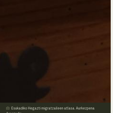
Esukadiko Hegazti migratzaileen atlasa. Aurkezpena