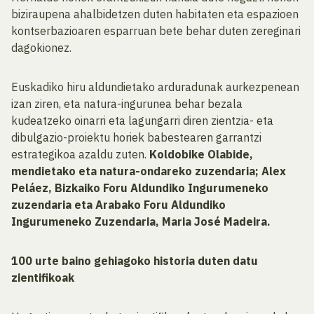
biziraupena ahalbidetzen duten habitaten eta espazioen
kontserbazioaren esparruan bete behar duten zereginari
dagokionez.
Euskadiko hiru aldundietako arduradunak aurkezpenean
izan ziren, eta natura-ingurunea behar bezala
kudeatzeko oinarri eta lagungarri diren zientzia- eta
dibulgazio-proiektu horiek babestearen garrantzi
estrategikoa azaldu zuten.
Koldobike Olabide,
mendietako eta natura-ondareko zuzendaria; Alex
Peláez, Bizkaiko Foru Aldundiko Ingurumeneko
zuzendaria eta Arabako Foru Aldundiko
Ingurumeneko Zuzendaria, Maria José Madeira.
100 urte baino gehiagoko historia duten datu
zientifikoak