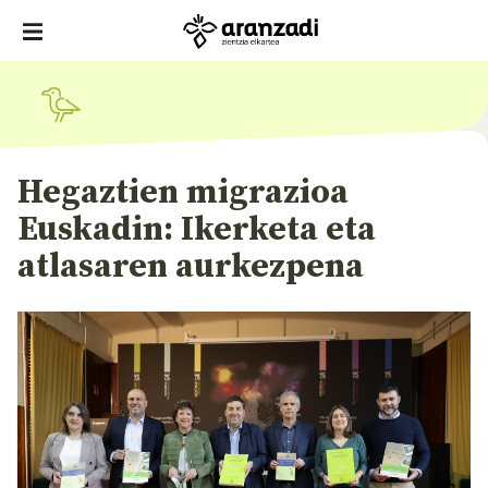
Hegaztien migrazioa
Euskadin: Ikerketa eta
atlasaren aurkezpena