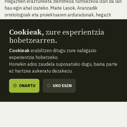
Hegaztien eraztunketa zientifikoa funtsezkoa izan da lan
hau egin ahal izateko. Maite Lasok, Aranzadik
ornitologoak eta proiektuaren arduradunak, hegazti
migratzaileen atlasa eta dibulgazio-txostena
prestatzeko laneko metodologia azaldu zuen.
Cookieak,
zure esperientzia
hobetzearren.
“Liburuaren ondorioetara iristeko erabili ditugun datuak
Cookieak
erabiltzen ditugu zure nabigazio
eraztunketa-bulegotik lortutakoak dira batez ere. Ez
esperientzia hobetzeko.
dago horrenbeste urteko historia duen Hegaztiei
Honekin ados zaudela suposatuko dugu, baina parte
Eraztuna Jartzeko ia beste bulegorik eta, horrenbestez,
ez hartzea aukeratu dezakezu.
horrenbeste informazio duenik. Gure bulegoak 75 urteko
historia du eta datu zientifiko eta fidagarrien banku
sendoa eskaintzen digu. Argitalpen hau prestatzeko
ONARTU
UKO EGIN
erabilgarri dugun datu zaharrena XX. mendearen
hasierakoa da: 1914ko uztailean Ingalaterran eraztuna
jarri zioten eta azaroan Euskadin berreskuratu zuten
oilagor bati buruzkoa da”.