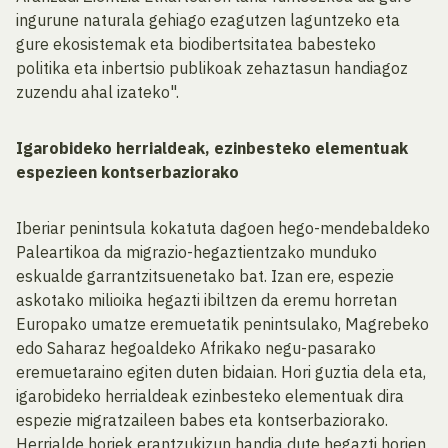
ingurune naturala gehiago ezagutzen laguntzeko eta
gure ekosistemak eta biodibertsitatea babesteko
politika eta inbertsio publikoak zehaztasun handiagoz
zuzendu ahal izateko".
Igarobideko herrialdeak, ezinbesteko elementuak
espezieen kontserbaziorako
Iberiar penintsula kokatuta dagoen hego-mendebaldeko
Paleartikoa da migrazio-hegaztientzako munduko
eskualde garrantzitsuenetako bat. Izan ere, espezie
askotako milioika hegazti ibiltzen da eremu horretan
Europako umatze eremuetatik penintsulako, Magrebeko
edo Saharaz hegoaldeko Afrikako negu-pasarako
eremuetaraino egiten duten bidaian. Hori guztia dela eta,
igarobideko herrialdeak ezinbesteko elementuak dira
espezie migratzaileen babes eta kontserbaziorako.
Herrialde horiek erantzukizun handia dute hegazti horien