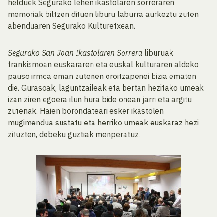
helduek Segurako lehen ikastolaren sorreraren
memoriak biltzen dituen liburu laburra aurkeztu zuten
abenduaren Segurako Kulturetxean.
Segurako San Joan Ikastolaren Sorrera
liburuak
frankismoan euskararen eta euskal kulturaren aldeko
pauso irmoa eman zutenen oroitzapenei bizia ematen
die. Gurasoak, laguntzaileak eta bertan hezitako umeak
izan ziren egoera ilun hura bide onean jarri eta argitu
zutenak. Haien borondateari esker ikastolen
mugimendua sustatu eta herriko umeak euskaraz hezi
zituzten, debeku guztiak menperatuz.