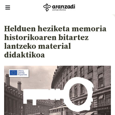
Helduen heziketa memoria
historikoaren bitartez
lantzeko material
didaktikoa