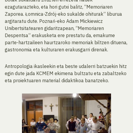
ezagutarazteko, eta hori gutxi balitz, “Memoriaren
Zaporea. Łomnica-Zdrój-eko sukalde ohiturak” liburua
argitaratu dute. Poznań-eko Adam Mickiewicz
Unibertsitatearen gidaritzapean, “Memoriaren
Despentsa” erakusketa ere prestatu da, emakume
parte-hartzaileen haurtzaroko memoriak biltzen dituena,
gastronomia eta kulturaren erakusgarri direnak.
Antropologia ikasleekin eta beste udalerri batzuekin hitz
egin dute jada KCMEM ekimena bultzatu eta zabaltzeko
eta proiektuaren material didaktikoa banatzeko.