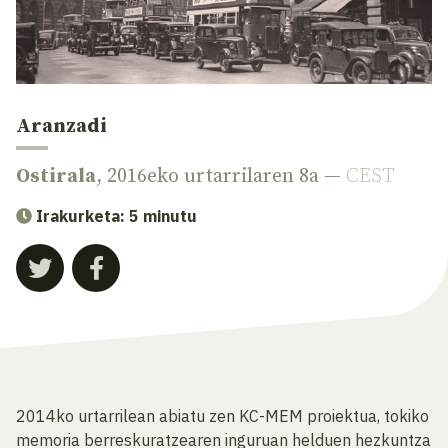
Aranzadi
Ostirala
, 2016eko urtarrilaren 8a —
CEST
Irakurketa: 5 minutu
2014ko urtarrilean abiatu zen KC-MEM proiektua, tokiko
memoria berreskuratzearen inguruan helduen hezkuntza