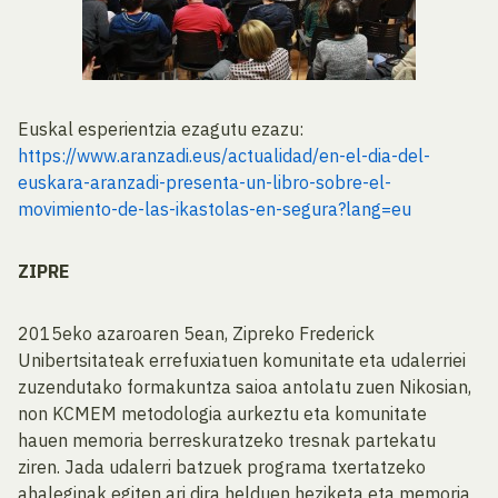
Euskal esperientzia ezagutu ezazu:
https://www.aranzadi.eus/actualidad/en-el-dia-del-
euskara-aranzadi-presenta-un-libro-sobre-el-
movimiento-de-las-ikastolas-en-segura?lang=eu
ZIPRE
2015eko azaroaren 5ean, Zipreko Frederick
Unibertsitateak errefuxiatuen komunitate eta udalerriei
zuzendutako formakuntza saioa antolatu zuen Nikosian,
non KCMEM metodologia aurkeztu eta komunitate
hauen memoria berreskuratzeko tresnak partekatu
ziren. Jada udalerri batzuek programa txertatzeko
ahaleginak egiten ari dira helduen heziketa eta memoria