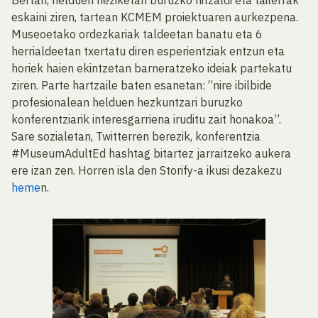
eskaini ziren, tartean KCMEM proiektuaren aurkezpena.
Museoetako ordezkariak taldeetan banatu eta 6
herrialdeetan txertatu diren esperientziak entzun eta
horiek haien ekintzetan barneratzeko ideiak partekatu
ziren. Parte hartzaile baten esanetan: “nire ibilbide
profesionalean helduen hezkuntzari buruzko
konferentziarik interesgarriena iruditu zait honakoa”.
Sare sozialetan, Twitterren berezik, konferentzia
#MuseumAdultEd hashtag bitartez jarraitzeko aukera
ere izan zen. Horren isla den Storify-a ikusi dezakezu
heme
n.