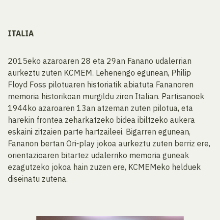
ITALIA
2015eko azaroaren 28 eta 29an Fanano udalerrian
aurkeztu zuten KCMEM. Lehenengo egunean, Philip
Floyd Foss pilotuaren historiatik abiatuta Fananoren
memoria historikoan murgildu ziren Italian. Partisanoek
1944ko azaroaren 13an atzeman zuten pilotua, eta
harekin frontea zeharkatzeko bidea ibiltzeko aukera
eskaini zitzaien parte hartzaileei. Bigarren egunean,
Fananon bertan Ori-play jokoa aurkeztu zuten berriz ere,
orientazioaren bitartez udalerriko memoria guneak
ezagutzeko jokoa hain zuzen ere, KCMEMeko helduek
diseinatu zutena.