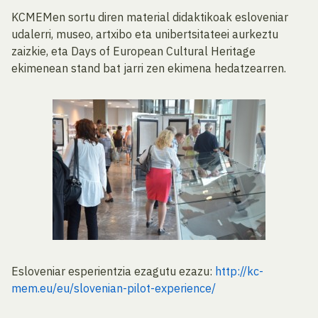
KCMEMen sortu diren material didaktikoak esloveniar
udalerri, museo, artxibo eta unibertsitateei aurkeztu
zaizkie, eta Days of European Cultural Heritage
ekimenean stand bat jarri zen ekimena hedatzearren.
Esloveniar esperientzia ezagutu ezazu:
http://kc-
mem.eu/eu/slovenian-pilot-experience/