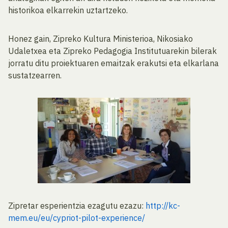
historikoa elkarrekin uztartzeko.
Honez gain, Zipreko Kultura Ministerioa, Nikosiako
Udaletxea eta Zipreko Pedagogia Institutuarekin bilerak
jorratu ditu proiektuaren emaitzak erakutsi eta elkarlana
sustatzearren.
Zipretar esperientzia ezagutu ezazu:
http://kc-
mem.eu/eu/cypriot-pilot-experience/