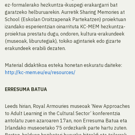
ez-formalerako hezkuntza-ikuspegi erakargarri bat
garatzeko helburuarekin. Aurretik Sharing Memories at
School (Eskolan Oroitzapenak Partekatzen) proiektuan
izandako esperientzian oinarrituta KC-MEM hezkuntza-
proiektua prestatu dugu, ondoren, kultura-erakundeek
(museoak, liburutegiak), tokiko agintariek edo gizarte
erakundeek erabili dezaten.
Material didaktikoa esteka honetan eskuratu daiteke:
http://kc-mem.eu/eu/resources/
ERRESUMA BATUA
Leeds hirian, Royal Armouries museoak ‘New Approaches
to Adult Learning in the Cultural Sector’ konferentzia
antolatu zuen azaroaren 17an, non Erresuma Batua eta
Irlandako museoetako 75 ordezkarik parte hartu zuten.
Bertan, helduen heziketari buruzko hitzaldi eta tailerrak