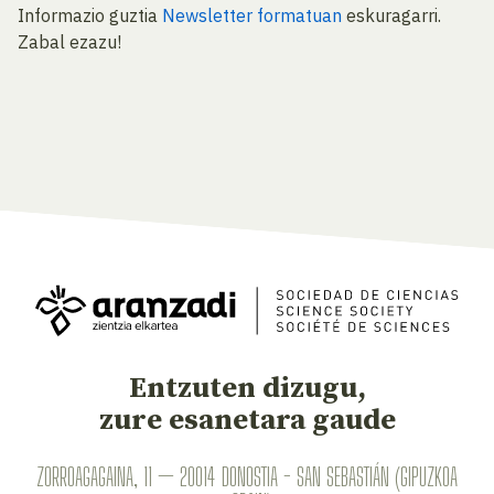
Informazio guztia
Newsletter formatuan
eskuragarri.
Zabal ezazu!
Entzuten dizugu,
zure esanetara gaude
ZORROAGAGAINA, 11 — 20014 DONOSTIA - SAN SEBASTIÁN (GIPUZKOA