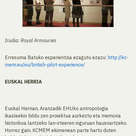
Irudia: Royal Armouries
Erresuma Batuko esperientzia ezagutu ezazu:
http://kc-
mem.eu/eu/british-pilot-experience/
EUSKAL HERRIA
Euskal Herrian, Aranzadik EHUko antropologia
ikasleekin bildu zen proiektua aurkeztu eta memoria
historikoa lantzeko lan-irteeren inguruan hausnartzeko.
Horrez gain, KCMEM ekimenean parte hartu duten