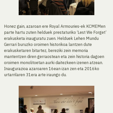
Honez gain, azaroan ere Royal Armouries-ek KCMEMen
parte hartu zuten helduek prestaturiko ‘Lest We Forget’
erakusketa inauguratu zuen. Helduek Lehen Mundu
Gerrari buruzko oroimen historikoa lantzen dute
erakusketaren bitartez, bereziki zein memoria
mantentzen diren gerraostean eta zein historia dagoen
oroimen monolitoetan aurki daitezkeen izenen atzean.
Inaugurazioa azaroaren 16ean izan zen eta 2016ko
urtarrilaren 31era arte iraungo du.