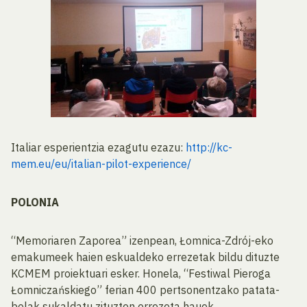
Italiar esperientzia ezagutu ezazu:
http://kc-
mem.eu/eu/italian-pilot-experience/
POLONIA
“Memoriaren Zaporea” izenpean, Łomnica-Zdrój-eko
emakumeek haien eskualdeko errezetak bildu dituzte
KCMEM proiektuari esker. Honela, “Festiwal Pieroga
Łomniczańskiego” ferian 400 pertsonentzako patata-
bolak sukaldatu zituzten errezeta hauek