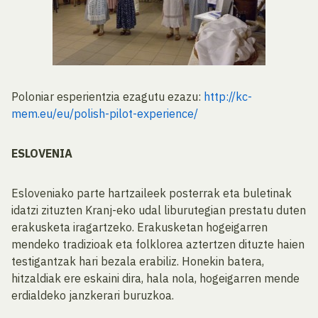
Poloniar esperientzia ezagutu ezazu:
http://kc-
mem.eu/eu/polish-pilot-experience/
ESLOVENIA
Esloveniako parte hartzaileek posterrak eta buletinak
idatzi zituzten Kranj-eko udal liburutegian prestatu duten
erakusketa iragartzeko. Erakusketan hogeigarren
mendeko tradizioak eta folklorea aztertzen dituzte haien
testigantzak hari bezala erabiliz. Honekin batera,
hitzaldiak ere eskaini dira, hala nola, hogeigarren mende
erdialdeko janzkerari buruzkoa.