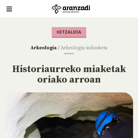
HITZALDIA
Arkeologia
/
Arkeologia indusketa
Historiaurreko miaketak
oriako arroan