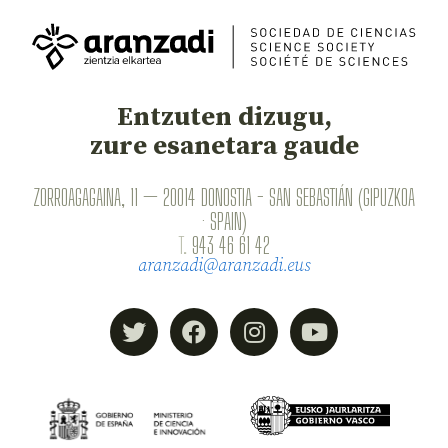
Entzuten dizugu,
zure esanetara gaude
ZORROAGAGAINA, 11 — 20014 DONOSTIA - SAN SEBASTIÁN (GIPUZKOA
· SPAIN)
T.
943 46 61 42
aranzadi@aranzadi.eus