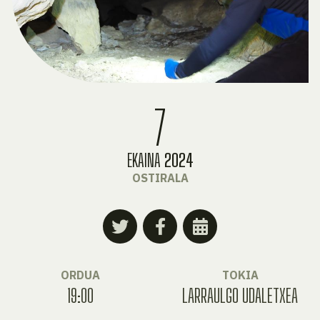
7
EKAINA
2024
OSTIRALA
ORDUA
TOKIA
19:00
LARRAULGO UDALETXEA