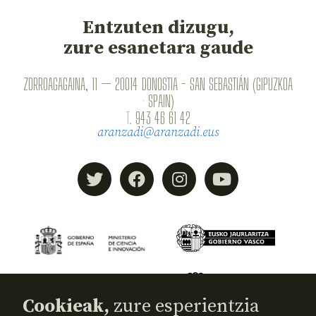
Entzuten dizugu,
zure esanetara gaude
ZORROAGAGAINA, 11 — 20014 DONOSTIA - SAN SEBASTIÁN (GIPUZKOA
· SPAIN)
T.
943 46 61 42
aranzadi@aranzadi.eus
Cookieak,
zure esperientzia