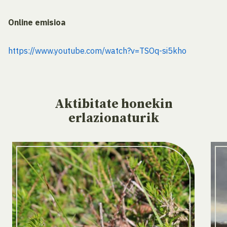
Online emisioa
https://www.youtube.com/watch?v=TSOq-si5kho
Aktibitate
honekin
erlazionaturik