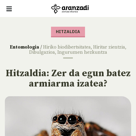
HITZALDIA
Entomologia
/
Hiriko biodibertsitatea
,
Hiritar zientzia
,
Dibulgazioa
,
Ingurumen hezkuntza
Hitzaldia: Zer da egun batez
armiarma izatea?