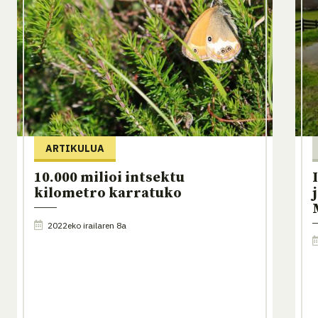
ARTIKULUA
10.000 milioi intsektu
kilometro karratuko
2022eko irailaren 8a