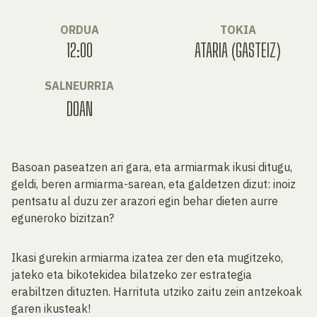
ORDUA
TOKIA
12:00
ATARIA (GASTEIZ)
SALNEURRIA
DOAN
Basoan paseatzen ari gara, eta armiarmak ikusi ditugu,
geldi, beren armiarma-sarean, eta galdetzen dizut: inoiz
pentsatu al duzu zer arazori egin behar dieten aurre
eguneroko bizitzan?
Ikasi gurekin armiarma izatea zer den eta mugitzeko,
jateko eta bikotekidea bilatzeko zer estrategia
erabiltzen dituzten. Harrituta utziko zaitu zein antzekoak
garen ikusteak!