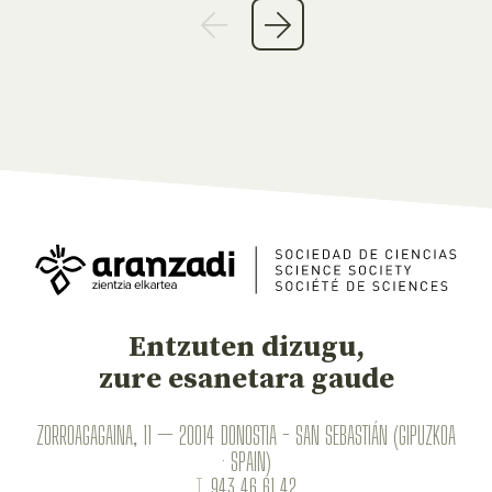
Entzuten dizugu,
zure esanetara gaude
ZORROAGAGAINA, 11 — 20014 DONOSTIA - SAN SEBASTIÁN (GIPUZKOA
· SPAIN)
T.
943 46 61 42