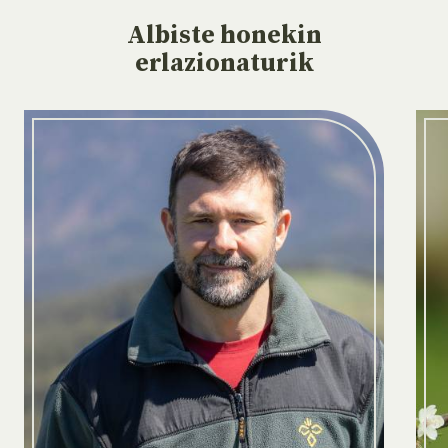
Albiste
honekin
erlazionaturik