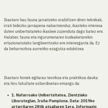
Ikastaro hau fauna jarraitzeko erabiltzen diren teknikak,
irrati bidezko jarraipena nabarmenduz, ikasteko interesa
duten unibertsitateko ikasleei zuzenduta dago batez ere.
Halaber, fauna eta ingurumenaren kudeaketarekin
erlazionatutako langileentzako ere interesgarria da. Ez
da beharrezkoa aurretiko ezagutza edukitzea.
Ikastaro honek egitarau teorikoa eta praktikoa dauka
eta hiru fakultate ezberdinetan emango da:
1. Nafarroako Unibertsitatea, Zientziako
Liburutegian, Iruña-Pamplona. Data: 2019ko
urtarrilaren 28tik otsailaren 1era. Informazio