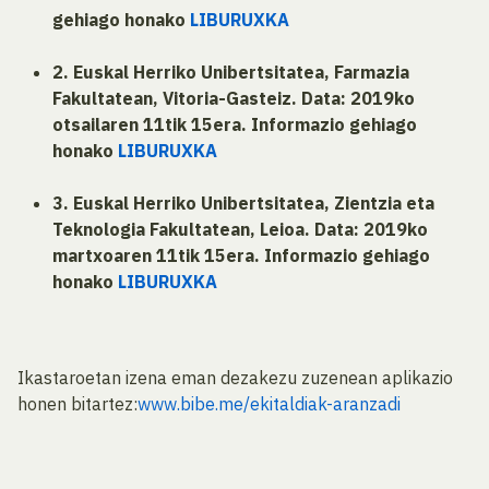
gehiago honako
LIBURUXKA
2. Euskal Herriko Unibertsitatea, Farmazia
Fakultatean, Vitoria-Gasteiz. Data: 2019ko
otsailaren 11tik 15era. Informazio gehiago
honako
LIBURUXKA
3. Euskal Herriko Unibertsitatea, Zientzia eta
Teknologia Fakultatean, Leioa. Data: 2019ko
martxoaren 11tik 15era. Informazio gehiago
honako
LIBURUXKA
Ikastaroetan izena eman dezakezu zuzenean aplikazio
honen bitartez:
www.bibe.me/ekitaldiak-aranzadi