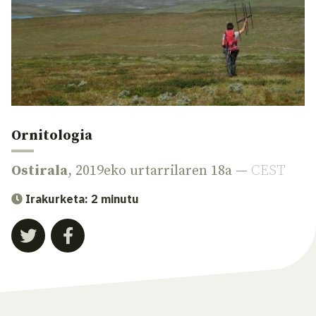
Ornitologia
Ostirala
, 2019eko urtarrilaren 18a —
CEST
Irakurketa: 2 minutu