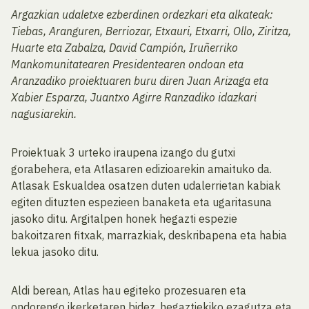
Argazkian udaletxe ezberdinen ordezkari eta alkateak:
Tiebas, Aranguren, Berriozar, Etxauri, Etxarri, Ollo, Ziritza,
Huarte eta Zabalza, David Campión, Iruñerriko
Mankomunitatearen Presidentearen ondoan eta
Aranzadiko proiektuaren buru diren Juan Arizaga eta
Xabier Esparza, Juantxo Agirre Ranzadiko idazkari
nagusiarekin.
Proiektuak 3 urteko iraupena izango du gutxi
gorabehera, eta Atlasaren edizioarekin amaituko da.
Atlasak Eskualdea osatzen duten udalerrietan kabiak
egiten dituzten espezieen banaketa eta ugaritasuna
jasoko ditu. Argitalpen honek hegazti espezie
bakoitzaren fitxak, marrazkiak, deskribapena eta habia
lekua jasoko ditu.
Aldi berean, Atlas hau egiteko prozesuaren eta
ondorengo ikerketaren bidez, hegaztiekiko ezagutza eta