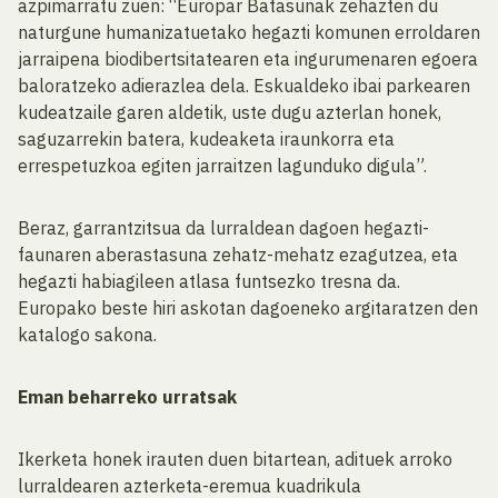
azpimarratu zuen: “Europar Batasunak zehazten du
naturgune humanizatuetako hegazti komunen erroldaren
jarraipena biodibertsitatearen eta ingurumenaren egoera
baloratzeko adierazlea dela. Eskualdeko ibai parkearen
kudeatzaile garen aldetik, uste dugu azterlan honek,
saguzarrekin batera, kudeaketa iraunkorra eta
errespetuzkoa egiten jarraitzen lagunduko digula”.
Beraz, garrantzitsua da lurraldean dagoen hegazti-
faunaren aberastasuna zehatz-mehatz ezagutzea, eta
hegazti habiagileen atlasa funtsezko tresna da.
Europako beste hiri askotan dagoeneko argitaratzen den
katalogo sakona.
Eman beharreko urratsak
Ikerketa honek irauten duen bitartean, adituek arroko
lurraldearen azterketa-eremua kuadrikula