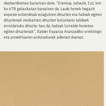
desberdinetan banatzen dute. “Eremua, zehazki, 1x1 km-
ko 678 gelaxkatan banatzen da. Lauki horiek hegazti
espezie ezberdinak ezagutzen dituzten eta habiak egiten
dituztenak zenbatzen dituzten boluntario taldeek
erroldatuko dituzte, hau da, habiak lurralde horietan
egiten dituztenak”, Xabier Esparza Aranzadiko ornitologo
eta proiektuaren arduradunak adierazi duenez.