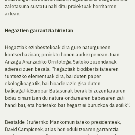
zaletasuna sustatu nahi ditu proiektuak herritarren
artean.
Hegaztien garrantzia hirietan
Hegaztiak ezinbestekoak dira gure naturguneen
kontserbazioan; proiektu honen aurkezpenean Juan
Arizaga Aranzadiko Ornitologia Saileko zuzendariak
adierazi zuen bezala, “hegaztiak biodibertsitatearen
funtsezko elementuak dira, bai duten paper
ekologikoagatik, bai bioadierazle gisa duten
balioagatik.Europar Batasunak berak bi zuzentarauren
bidez oinarritzen du natura-ondarearen babesaren zati
handi bat, eta horietako bat hegaztiei buruzkoa da soilik”.
Bestalde, Iruñerriko Mankomunitateko presidenteak,
David Campionek, atlas hori edukitzearen garrantzia