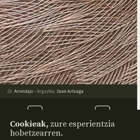
Arrendajo -
Argazkia:
Juan Arizaga
Cookieak,
zure esperientzia
hobetzearren.