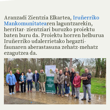
Aranzadi Zientzia Elkartea,
Iruñerriko
Mankomunitatea
ren laguntzarekin,
herritar- zientziari buruzko proiektu
baten buru da. Proiektu horren helburua
Iruñerriko udalerrietako hegazti-
faunaren aberastasuna zehatz-mehatz
ezagutzea da.