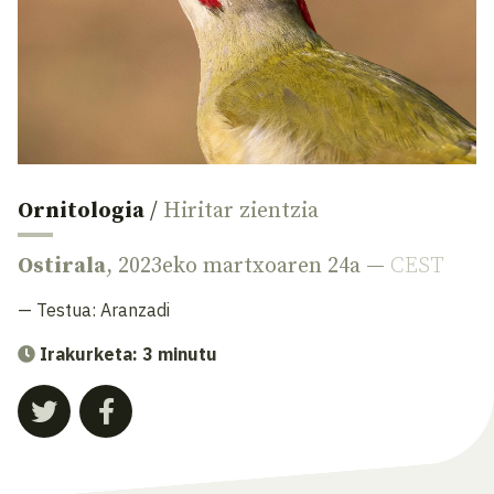
Ornitologia
/
Hiritar zientzia
Ostirala
, 2023eko martxoaren 24a —
CEST
— Testua:
Aranzadi
Irakurketa: 3 minutu