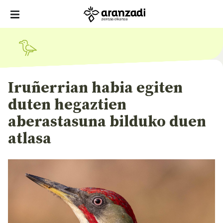
Iruñerrian habia egiten
duten hegaztien
aberastasuna bilduko duen
atlasa