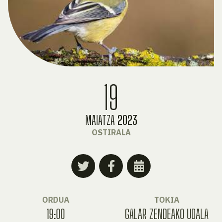
19
MAIATZA
2023
OSTIRALA
ORDUA
TOKIA
19:00
GALAR ZENDEAKO UDALA