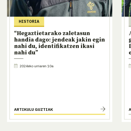
HISTORIA
“Hegaztietarako zaletasun
handia dago: jendeak jakin egin
nahi du, identifikatzen ikasi
nahi du”
2024eko urriaren 10a
ARTIKULU GUZTIAK