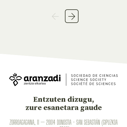
Entzuten dizugu,
zure esanetara gaude
ZORROAGAGAINA, 11 — 20014 DONOSTIA - SAN SEBASTIÁN (GIPUZKOA