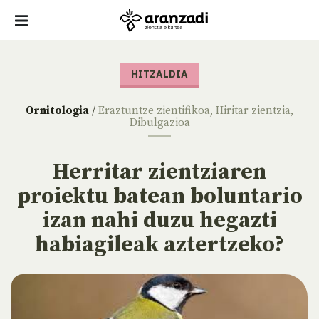
HITZALDIA
Ornitologia
/
Eraztuntze zientifikoa
,
Hiritar zientzia
,
Dibulgazioa
Herritar zientziaren
proiektu batean boluntario
izan nahi duzu hegazti
habiagileak aztertzeko?