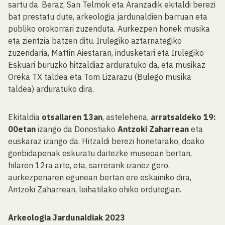
sartu da. Beraz, San Telmok eta Aranzadik ekitaldi berezi
bat prestatu dute, arkeologia jardunaldien barruan eta
publiko orokorrari zuzenduta. Aurkezpen honek musika
eta zientzia batzen ditu. Irulegiko aztarnategiko
zuzendaria, Mattin Aiestaran, indusketari eta Irulegiko
Eskuari buruzko hitzaldiaz arduratuko da, eta musikaz
Oreka TX taldea eta Tom Lizarazu (Bulego musika
taldea) arduratuko dira.
Ekitaldia
otsailaren 13an
, astelehena,
arratsaldeko 19:
00etan
izango da Donostiako
Antzoki Zaharrean
eta
euskaraz izango da. Hitzaldi berezi honetarako, doako
gonbidapenak eskuratu daitezke museoan bertan,
hilaren 12ra arte, eta, sarrerarik izanez gero,
aurkezpenaren egunean bertan ere eskainiko dira,
Antzoki Zaharrean, leihatilako ohiko ordutegian.
Arkeologia Jardunaldiak 2023