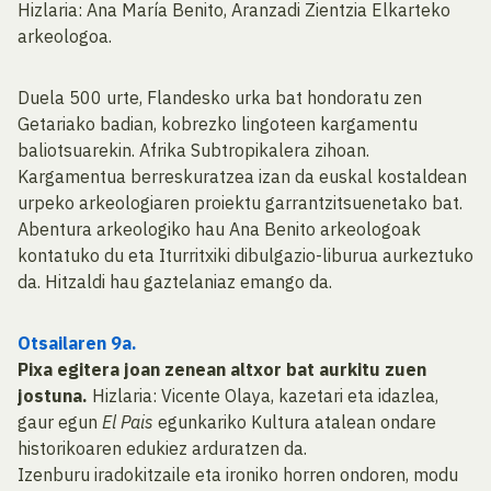
Hizlaria: Ana María Benito, Aranzadi Zientzia Elkarteko
arkeologoa.
Duela 500 urte, Flandesko urka bat hondoratu zen
Getariako badian, kobrezko lingoteen kargamentu
baliotsuarekin. Afrika Subtropikalera zihoan.
Kargamentua berreskuratzea izan da euskal kostaldean
urpeko arkeologiaren proiektu garrantzitsuenetako bat.
Abentura arkeologiko hau Ana Benito arkeologoak
kontatuko du eta Iturritxiki dibulgazio-liburua aurkeztuko
da. Hitzaldi hau gaztelaniaz emango da.
Otsailaren 9a.
Pixa egitera joan zenean altxor bat aurkitu zuen
jostuna.
Hizlaria: Vicente Olaya, kazetari eta idazlea,
gaur egun
El Pais
egunkariko Kultura atalean ondare
historikoaren edukiez arduratzen da.
Izenburu iradokitzaile eta ironiko horren ondoren, modu