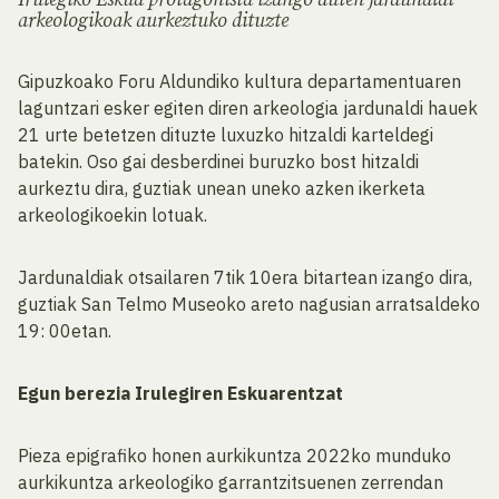
Irulegiko Eskua protagonista izango duten jardunaldi
arkeologikoak aurkeztuko dituzte
Gipuzkoako Foru Aldundiko kultura departamentuaren
laguntzari esker egiten diren arkeologia jardunaldi hauek
21 urte betetzen dituzte luxuzko hitzaldi karteldegi
batekin. Oso gai desberdinei buruzko bost hitzaldi
aurkeztu dira, guztiak unean uneko azken ikerketa
arkeologikoekin lotuak.
Jardunaldiak otsailaren 7tik 10era bitartean izango dira,
guztiak San Telmo Museoko areto nagusian arratsaldeko
19: 00etan.
Egun berezia Irulegiren Eskuarentzat
Pieza epigrafiko honen aurkikuntza 2022ko munduko
aurkikuntza arkeologiko garrantzitsuenen zerrendan