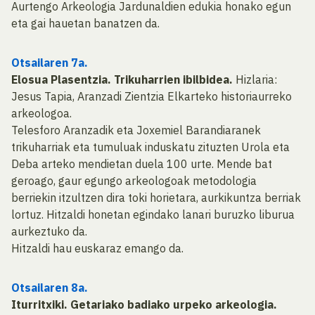
Aurtengo Arkeologia Jardunaldien edukia honako egun
eta gai hauetan banatzen da.
Otsailaren 7a.
Elosua Plasentzia. Trikuharrien ibilbidea.
Hizlaria:
Jesus Tapia, Aranzadi Zientzia Elkarteko historiaurreko
arkeologoa.
Telesforo Aranzadik eta Joxemiel Barandiaranek
trikuharriak eta tumuluak induskatu zituzten Urola eta
Deba arteko mendietan duela 100 urte. Mende bat
geroago, gaur egungo arkeologoak metodologia
berriekin itzultzen dira toki horietara, aurkikuntza berriak
lortuz. Hitzaldi honetan egindako lanari buruzko liburua
aurkeztuko da.
Hitzaldi hau euskaraz emango da.
Otsailaren 8a.
Iturritxiki. Getariako badiako urpeko arkeologia.