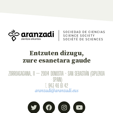
Entzuten dizugu,
zure esanetara gaude
ZORROAGAGAINA, 11 — 20014 DONOSTIA - SAN SEBASTIÁN (GIPUZKOA
· SPAIN)
T.
943 46 61 42
aranzadi@aranzadi.eus