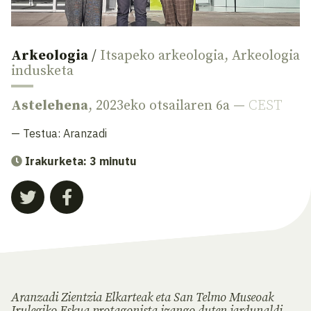
Arkeologia
/
Itsapeko arkeologia
,
Arkeologia
indusketa
Astelehena
, 2023eko otsailaren 6a —
CEST
— Testua:
Aranzadi
Irakurketa: 3 minutu
Aranzadi Zientzia Elkarteak eta San Telmo Museoak