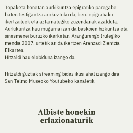
Topaketa honetan aurkikuntza epigrafiko paregabe
baten testigantza aurkeztuko da, bere epigrafiako
ikertzaileek eta aztarnategiko zuzendariak azalduta.
Aurkikuntza hau mugarria izan da baskoien hizkuntza eta
sinesmenei buruzko ikerketan. Arangurengo Irulegiko
mendia 2007. urtetik ari da ikertzen Aranzadi Zientzia
Elkartea.
Hitzaldi hau elebiduna izango da.
Hitzaldi guztiak streaming bidez ikusi ahal izango dira
San Telmo Museoko Youtubeko kanaletik.
Albiste
honekin
erlazionaturik