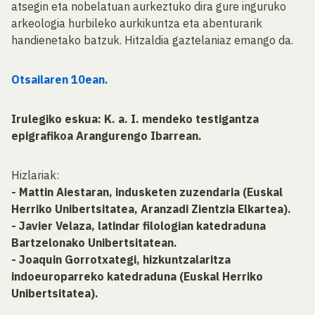
atsegin eta nobelatuan aurkeztuko dira gure inguruko
arkeologia hurbileko aurkikuntza eta abenturarik
handienetako batzuk. Hitzaldia gaztelaniaz emango da.
Otsailaren 10ean.
Irulegiko eskua: K. a. I. mendeko testigantza
epigrafikoa Arangurengo Ibarrean.
Hizlariak:
- Mattin Aiestaran, indusketen zuzendaria (Euskal
Herriko Unibertsitatea, Aranzadi Zientzia Elkartea).
- Javier Velaza, latindar filologian katedraduna
Bartzelonako Unibertsitatean.
- Joaquin Gorrotxategi, hizkuntzalaritza
indoeuroparreko katedraduna (Euskal Herriko
Unibertsitatea).