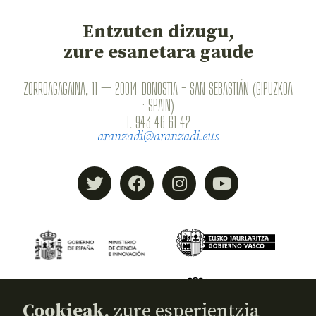
Entzuten dizugu,
zure esanetara gaude
ZORROAGAGAINA, 11 — 20014 DONOSTIA - SAN SEBASTIÁN (GIPUZKOA
· SPAIN)
T.
943 46 61 42
aranzadi@aranzadi.eus
Cookieak,
zure esperientzia