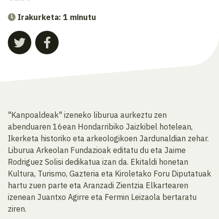
Irakurketa: 1 minutu
"Kanpoaldeak" izeneko liburua aurkeztu zen
abenduaren 16ean Hondarribiko Jaizkibel hotelean,
Ikerketa historiko eta arkeologikoen Jardunaldian zehar.
Liburua Arkeolan Fundazioak editatu du eta Jaime
Rodriguez Solisi dedikatua izan da. Ekitaldi honetan
Kultura, Turismo, Gazteria eta Kiroletako Foru Diputatuak
hartu zuen parte eta Aranzadi Zientzia Elkartearen
izenean Juantxo Agirre eta Fermin Leizaola bertaratu
ziren.