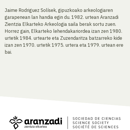
Jaime Rodriguez Solísek, gipuzkoako arkeologiaren
garapenean lan handia egin du. 1982. urtean Aranzadi
Zientzia Elkarteko Arkeologia saila berak sortu zuen.
Horrez gain, Elkarteko lehendakariordea izan zen 1980.
urtetik 1984. urtearte eta Zuzendaritza batzarreko kide
izan zen 1970. urtetik 1975. urtera eta 1979. urtean ere
bai.