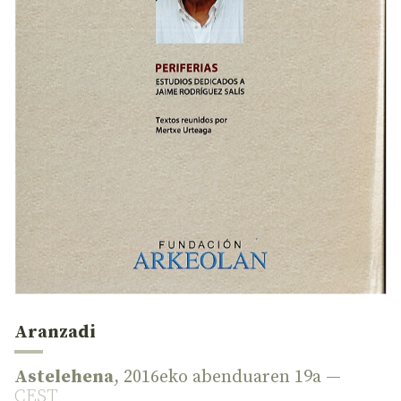
Aranzadi
Astelehena
, 2016eko abenduaren 19a —
CEST