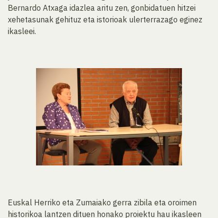
Bernardo Atxaga idazlea aritu zen, gonbidatuen hitzei
xehetasunak gehituz eta istorioak ulerterrazago eginez
ikasleei.
Euskal Herriko eta Zumaiako gerra zibila eta oroimen
historikoa lantzen dituen honako proiektu hau ikasleen