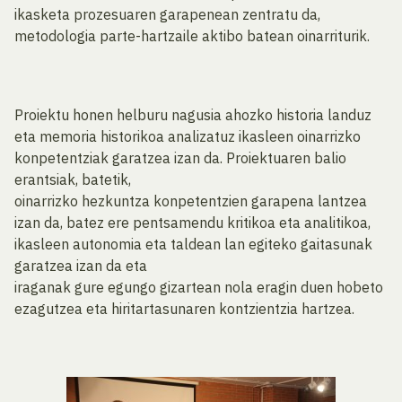
ikasketa prozesuaren garapenean zentratu da,
metodologia parte-hartzaile aktibo batean oinarriturik.
Proiektu honen helburu nagusia ahozko historia landuz
eta memoria historikoa analizatuz ikasleen oinarrizko
konpetentziak garatzea izan da. Proiektuaren balio
erantsiak, batetik,
oinarrizko hezkuntza konpetentzien garapena lantzea
izan da, batez ere pentsamendu kritikoa eta analitikoa,
ikasleen autonomia eta taldean lan egiteko gaitasunak
garatzea izan da eta
iraganak gure egungo gizartean nola eragin duen hobeto
ezagutzea eta hiritartasunaren kontzientzia hartzea.