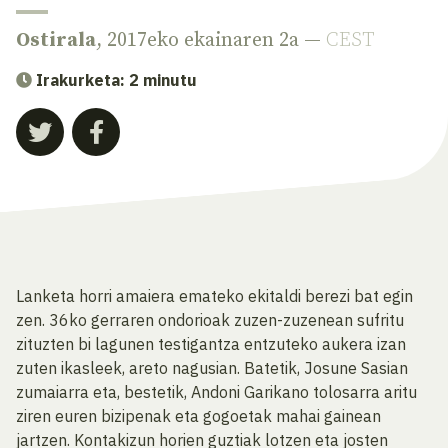
Ostirala
, 2017eko ekainaren 2a —
CEST
Irakurketa: 2 minutu
Lanketa horri amaiera emateko ekitaldi berezi bat egin
zen. 36ko gerraren ondorioak zuzen-zuzenean sufritu
zituzten bi lagunen testigantza entzuteko aukera izan
zuten ikasleek, areto nagusian. Batetik, Josune Sasian
zumaiarra eta, bestetik, Andoni Garikano tolosarra aritu
ziren euren bizipenak eta gogoetak mahai gainean
jartzen. Kontakizun horien guztiak lotzen eta josten