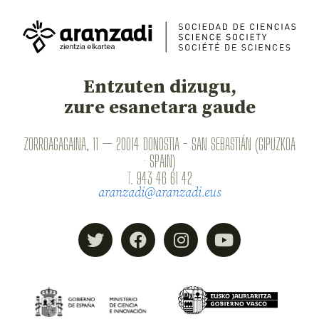
Entzuten dizugu,
zure esanetara gaude
ZORROAGAGAINA, 11 — 20014 DONOSTIA - SAN SEBASTIÁN (GIPUZKOA
· SPAIN)
T.
943 46 61 42
aranzadi@aranzadi.eus