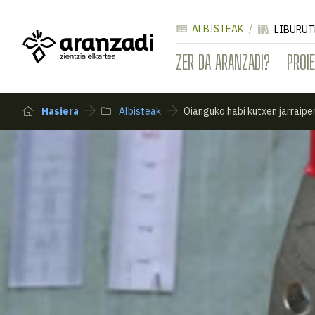
ALBISTEAK
LIBURUT
ZER DA ARANZADI?
PROI
Hasiera
Albisteak
Oianguko habi kutxen jarraipe