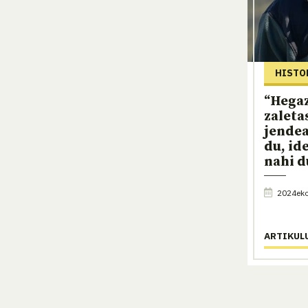
HISTO
“Hega
zaleta
jendea
du, id
nahi d
2024eko 
ARTIKUL