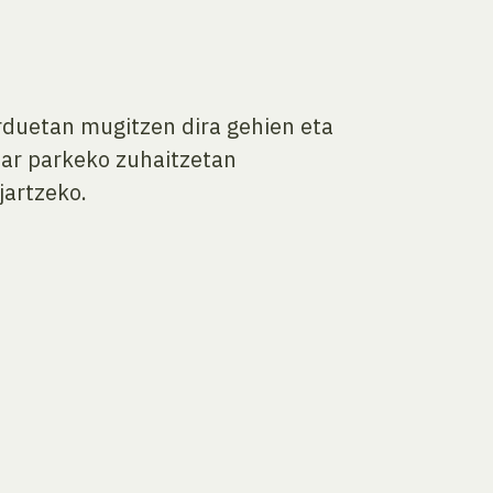
orduetan mugitzen dira gehien eta
ar parkeko zuhaitzetan
jartzeko.