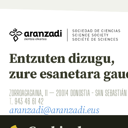
Entzuten dizugu,
zure esanetara gau
ZORROAGAGAINA, 11 — 20014 DONOSTIA - SAN SEBASTIÁN 
T.
943 46 61 42
aranzadi@aranzadi.eus