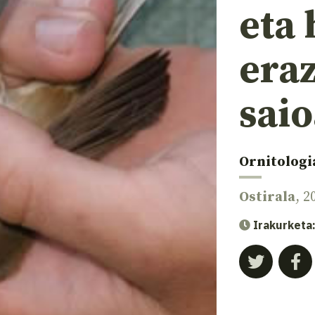
eta 
era
saio
Ornitologi
Ostirala
, 2
Irakurketa