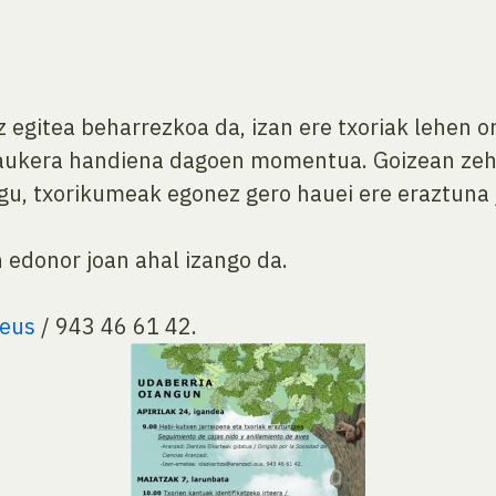
z egitea beharrezkoa da, izan ere txoriak lehen 
 aukera handiena dagoen momentua. Goizean zeh
ugu, txorikumeak egonez gero hauei ere eraztuna 
n edonor joan ahal izango da.
.eus
/ 943 46 61 42.