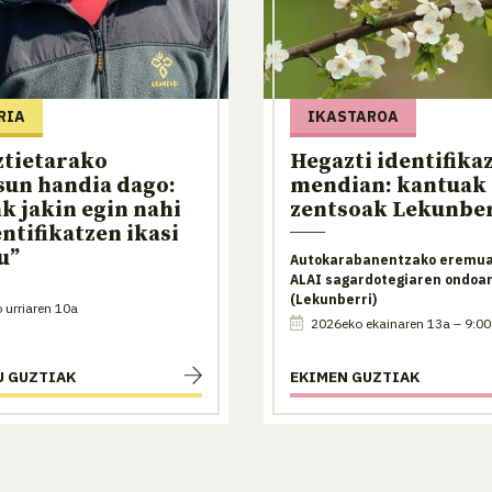
RIA
IKASTAROA
ztietarako
Hegazti identifika
sun handia dago:
mendian: kantuak 
k jakin egin nahi
zentsoak Lekunbe
entifikatzen ikasi
u”
Autokarabanentzako eremua
ALAI sagardotegiaren ondoa
(Lekunberri)
urriaren 10a
2026eko ekainaren 13a – 9:00
U GUZTIAK
EKIMEN GUZTIAK