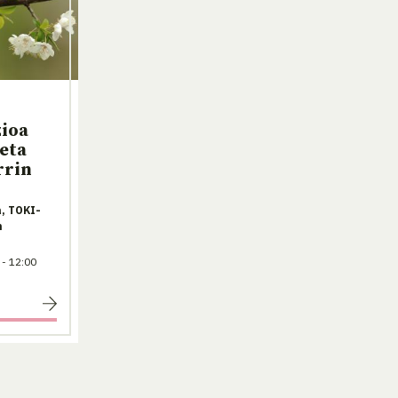
zioa
eta
rrin
, TOKI-
n
 - 12:00