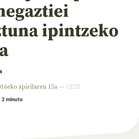
hegaztiei
ztuna ipintzeko
a
a
016eko apirilaren 15a —
CEST
: 2 minutu