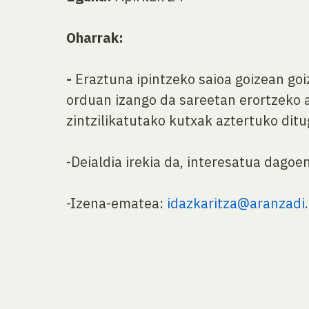
Oharrak:
-
Eraztuna ipintzeko saioa goizean goi
orduan izango da sareetan erortzeko
zintzilikatutako kutxak aztertuko dit
-Deialdia irekia da, interesatua dagoe
-Izena-ematea:
idazkaritza@aranzadi