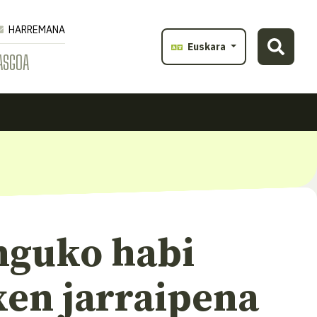
HARREMANA
Euskara
ASGOA
nguko habi
xen jarraipena