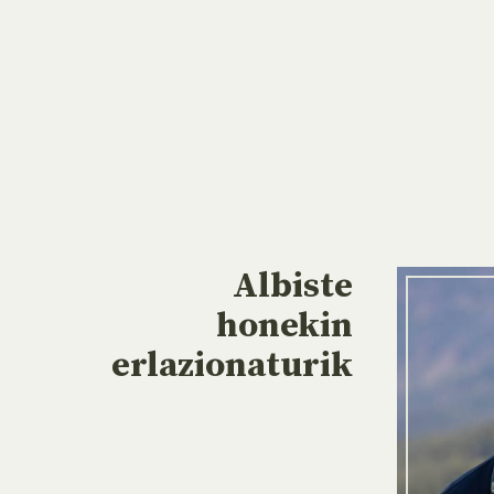
Albiste
honekin
erlazionaturik