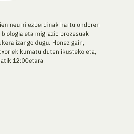
tien neurri ezberdinak hartu ondoren
n biologia eta migrazio prozesuak
aukera izango dugu. Honez gain,
 txoriek kumatu duten ikusteko eta,
atik 12:00etara.