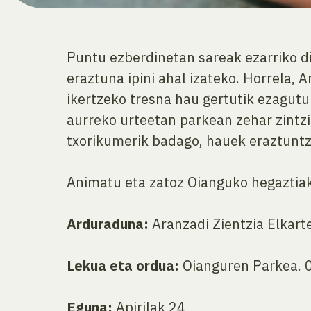
Puntu ezberdinetan sareak ezarriko di
eraztuna ipini ahal izateko. Horrela, 
ikertzeko tresna hau gertutik ezagutu
aurreko urteetan parkean zehar zintzi
txorikumerik badago, hauek eraztuntze
Animatu eta zatoz Oianguko hegaztia
Arduraduna:
Aranzadi Zientzia Elkarte
Lekua eta ordua
:
Oianguren Parkea. 0
Eguna:
Apirilak 24