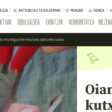
EGIA
ARTXIBOA ETA BILDUMAK
MUNIBE
DENDA
EKTUAK
DIBULGAZIOA
EKINTZAK
KOMUNITATEA
MEZEN
na eta hegaztiei eraztuna ipintzeko saioa
Oia
kut