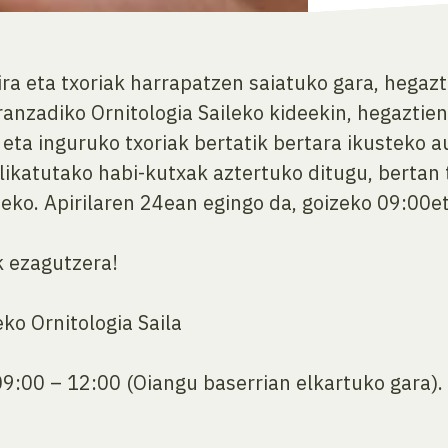
ra eta txoriak harrapatzen saiatuko gara, hegaz
Aranzadiko Ornitologia Saileko kideekin, hegaztie
 eta inguruko txoriak bertatik bertara ikusteko 
likatutako habi-kutxak aztertuko ditugu, bertan
ko. Apirilaren 24ean egingo da, goizeko 09:00et
k ezagutzera!
ko Ornitologia Saila
9:00 – 12:00 (Oiangu baserrian elkartuko gara).