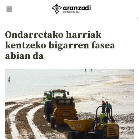
Ondarretako harriak
kentzeko bigarren fasea
abian da