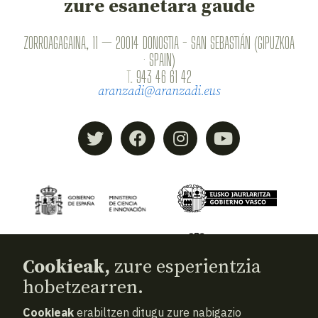
zure esanetara gaude
ZORROAGAGAINA, 11 — 20014 DONOSTIA - SAN SEBASTIÁN (GIPUZKOA
· SPAIN)
T.
943 46 61 42
aranzadi@aranzadi.eus
Cookieak,
zure esperientzia
hobetzearren.
Cookieak
erabiltzen ditugu zure nabigazio