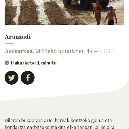
Aranzadi
Asteartea
, 2017eko uztailaren 4a —
CEST
Irakurketa: 1 minutu
Hilaren bukaerara arte, harriak kentzeko gailua eta
hondartza garbitzeko makina elkarlanean ibiliko dira