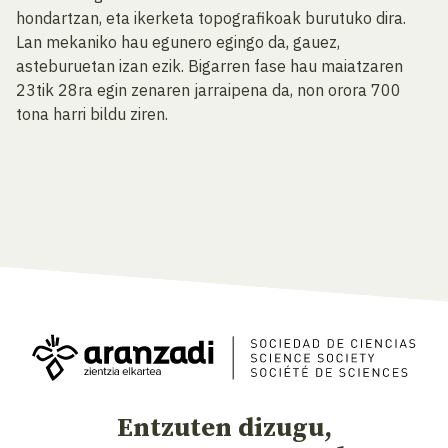
hondartzan, eta ikerketa topografikoak burutuko dira.
Lan mekaniko hau egunero egingo da, gauez,
asteburuetan izan ezik. Bigarren fase hau maiatzaren
23tik 28ra egin zenaren jarraipena da, non orora 700
tona harri bildu ziren.
Entzuten dizugu,