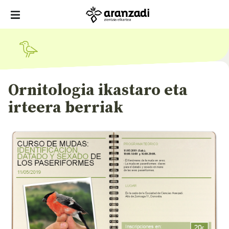
Ornitologia ikastaro eta
irteera berriak