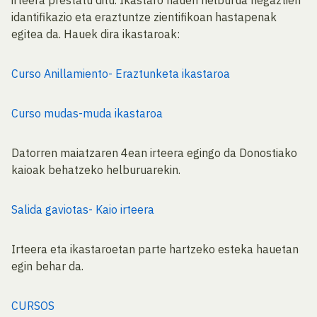
irteera prestatu ditu. Ikastaro hauen helburua hegaztien
idantifikazio eta eraztuntze zientifikoan hastapenak
egitea da. Hauek dira ikastaroak:
Curso Anillamiento- Eraztunketa ikastaroa
Curso mudas-muda ikastaroa
Datorren maiatzaren 4ean irteera egingo da Donostiako
kaioak behatzeko helburuarekin.
Salida gaviotas- Kaio irteera
Irteera eta ikastaroetan parte hartzeko esteka hauetan
egin behar da.
CURSOS