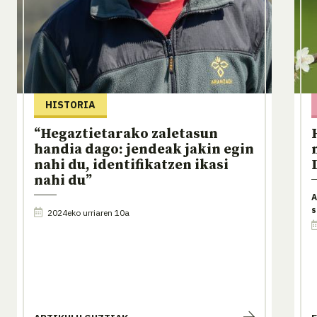
HISTORIA
“Hegaztietarako zaletasun
handia dago: jendeak jakin egin
nahi du, identifikatzen ikasi
nahi du”
A
s
2024eko urriaren 10a