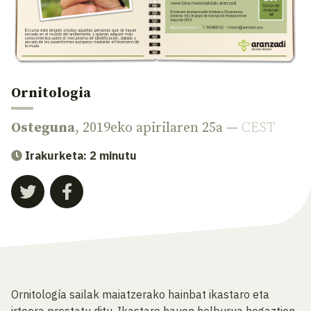
Ornitologia
Osteguna
, 2019eko apirilaren 25a —
CEST
Irakurketa: 2 minutu
Ornitología sailak maiatzerako hainbat ikastaro eta