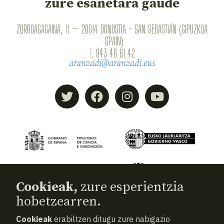
zure esanetara gaude
ZORROAGAGAINA, 11 — 20014 DONOSTIA - SAN SEBASTIÁN (GIPUZKOA
· SPAIN)
T.
943 46 61 42
aranzadi@aranzadi.eus
Cookieak,
zure esperientzia
hobetzearren.
Cookieak
erabiltzen ditugu zure nabigazio