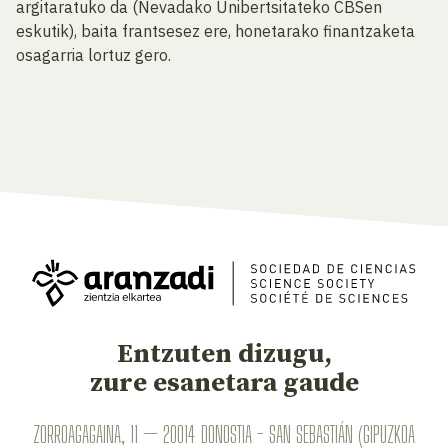
argitaratuko da (Nevadako Unibertsitateko CBSen
eskutik), baita frantsesez ere, honetarako finantzaketa
osagarria lortuz gero.
Entzuten dizugu,
zure esanetara gaude
ZORROAGAGAINA, 11 — 20014 DONOSTIA - SAN SEBASTIÁN (GIPUZKOA