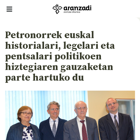
Petronorrek euskal
historialari, legelari eta
pentsalari politikoen
hiztegiaren gauzaketan
parte hartuko du