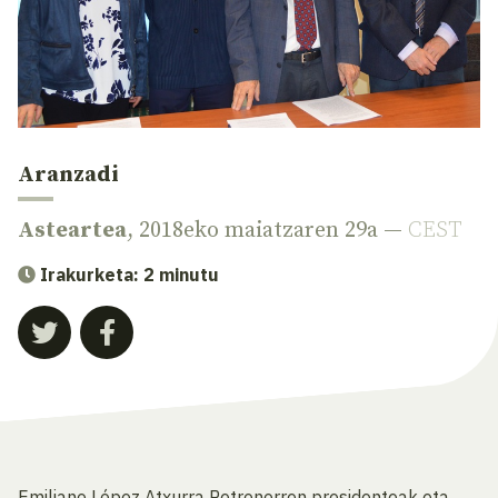
Aranzadi
Asteartea
, 2018eko maiatzaren 29a —
CEST
Irakurketa: 2 minutu
Emiliano López Atxurra Petronorren presidenteak eta