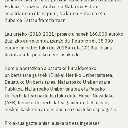
Bizkaia, Gipuzkoa, Araba eta Nafarroa Estatu
espainiarrean eta Lapurdi, Nafarroa Beherea eta
Zuberoa Estatu frantziarrean.
Lau urteko (2018-2021) proiektu honek 160.000 euroko
guztizko aurrekontua izango du. Petronorrek 38.000
eurorekin babestuko du, 2018an eta 2019an, baina
finantzaketa publikoa ere jasoko du.
Bere elaborazioan aipatutako lurraldeetako
unibertsitate guztiek (Euskal Herriko Unibertsitatea,
Deustuko Unibertsitatea, Nafarroako Unibertsitate
Publikoa, Nafarroako Unibertsitatea eta Paueko
Unibertsitatea) parte hartuko dute. Horiei, Nevadako
(AEB) Renoko Unibertsitatea gaineratu behar zaie,
euskal ikasketen arloan duen nazioarteko ospeagatik.
Proiektua gaztelaniaz, euskaraz eta ingelesez