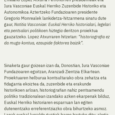
Iura Vasconiae Euskal Herriko Zuzenbide Historiko eta
Autonomikoa Aztertzeko Fundazioaren presidente
Gregorio Monrealek lankidetza-hitzarmena sinatu dute
gaur,
Notitia Vasconiae: Euskal Herriko historialari, legelari
eta pentsalari politikoen hiztegia
deritzon proiektua
gauzatzeko. Lopez Atxurraren hitzetan:
“historiografia ez
da muga-kontua, ezaupide-faktorea baizik”.
Sinaketa gaur goizean izan da, Donostian, Iura Vasconiae
Fundazioaren egoitzan, Aranzadi Zientzia Elkartean.
Proiektuaren helburua kontsultarako obra zehatza eta
fidagarria ekoiztea da, zuzenbide eta erakunde
historikoen arloan, historiografian nahiz pentsamendu
politiko tradizionalean izandako azken ekarpenak bilduz,
Euskal Herriko historiaren esparruan lan egiten
dutenentzako erreferentziazko obra bihurtzeko asmoz.
Lanak euskal lurralde guztiak barne hartuko ditu; alegia,