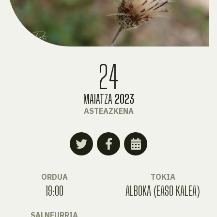
24
MAIATZA
2023
ASTEAZKENA
ORDUA
TOKIA
19:00
ALBOKA (EASO KALEA)
SALNEURRIA