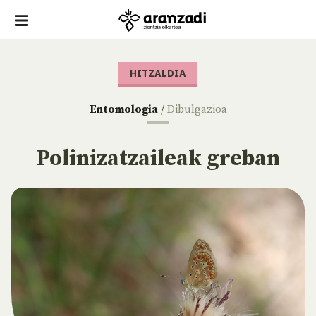
HITZALDIA
Entomologia
/
Dibulgazioa
Polinizatzaileak greban