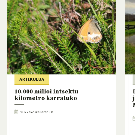
ARTIKULUA
10.000 milioi intsektu
kilometro karratuko
2022eko irailaren 8a