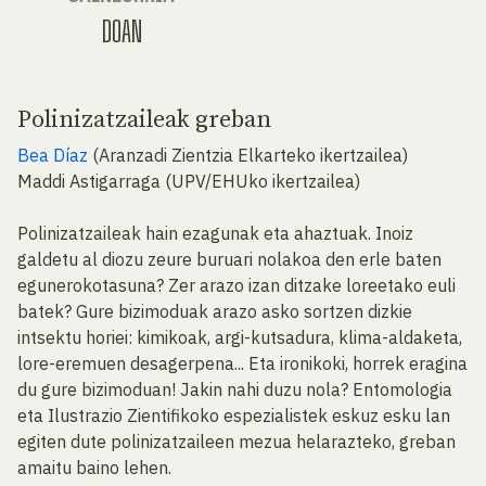
DOAN
Polinizatzaileak greban
Bea Díaz
(Aranzadi Zientzia Elkarteko ikertzailea)
Maddi Astigarraga (UPV/EHUko ikertzailea)
Polinizatzaileak hain ezagunak eta ahaztuak. Inoiz
galdetu al diozu zeure buruari nolakoa den erle baten
egunerokotasuna? Zer arazo izan ditzake loreetako euli
batek? Gure bizimoduak arazo asko sortzen dizkie
intsektu horiei: kimikoak, argi-kutsadura, klima-aldaketa,
lore-eremuen desagerpena... Eta ironikoki, horrek eragina
du gure bizimoduan! Jakin nahi duzu nola? Entomologia
eta Ilustrazio Zientifikoko espezialistek eskuz esku lan
egiten dute polinizatzaileen mezua helarazteko, greban
amaitu baino lehen.