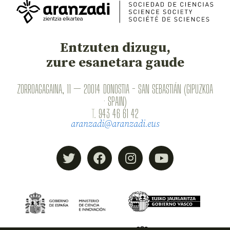
Entzuten dizugu,
zure esanetara gaude
ZORROAGAGAINA, 11 — 20014 DONOSTIA - SAN SEBASTIÁN (GIPUZKOA
· SPAIN)
T.
943 46 61 42
aranzadi@aranzadi.eus