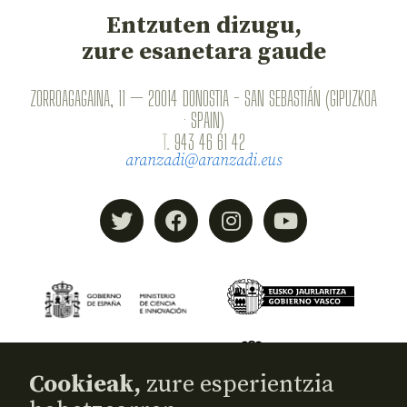
Entzuten dizugu,
zure esanetara gaude
ZORROAGAGAINA, 11 — 20014 DONOSTIA - SAN SEBASTIÁN (GIPUZKOA
· SPAIN)
T.
943 46 61 42
aranzadi@aranzadi.eus
Cookieak,
zure esperientzia