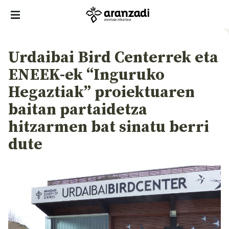
Urdaibai Bird Centerrek eta
ENEEK-ek “Inguruko
Hegaztiak” proiektuaren
baitan partaidetza
hitzarmen bat sinatu berri
dute