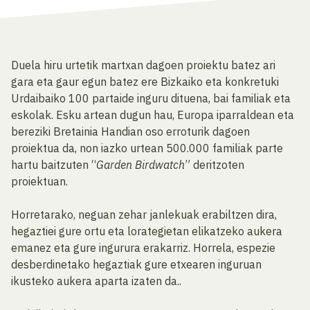
Duela hiru urtetik martxan dagoen proiektu batez ari
gara eta gaur egun batez ere Bizkaiko eta konkretuki
Urdaibaiko 100 partaide inguru dituena, bai familiak eta
eskolak. Esku artean dugun hau, Europa iparraldean eta
bereziki Bretainia Handian oso erroturik dagoen
proiektua da, non iazko urtean 500.000 familiak parte
hartu baitzuten “
Garden Birdwatch
” deritzoten
proiektuan.
Horretarako, neguan zehar janlekuak erabiltzen dira,
hegaztiei gure ortu eta lorategietan elikatzeko aukera
emanez eta gure ingurura erakarriz. Horrela, espezie
desberdinetako hegaztiak gure etxearen inguruan
ikusteko aukera aparta izaten da..