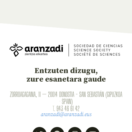
Entzuten dizugu,
zure esanetara gaude
ZORROAGAGAINA, 11 — 20014 DONOSTIA - SAN SEBASTIÁN (GIPUZKOA
· SPAIN)
T.
943 46 61 42
aranzadi@aranzadi.eus