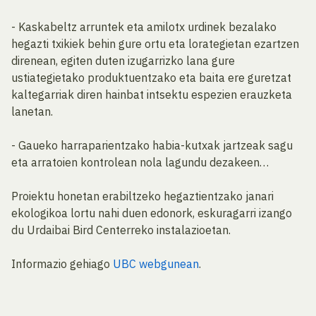
- Kaskabeltz arruntek eta amilotx urdinek bezalako
hegazti txikiek behin gure ortu eta lorategietan ezartzen
direnean, egiten duten izugarrizko lana gure
ustiategietako produktuentzako eta baita ere guretzat
kaltegarriak diren hainbat intsektu espezien erauzketa
lanetan.
- Gaueko harraparientzako habia-kutxak jartzeak sagu
eta arratoien kontrolean nola lagundu dezakeen…
Proiektu honetan erabiltzeko hegaztientzako janari
ekologikoa lortu nahi duen edonork, eskuragarri izango
du Urdaibai Bird Centerreko instalazioetan.
Informazio gehiago
UBC webgunean
.