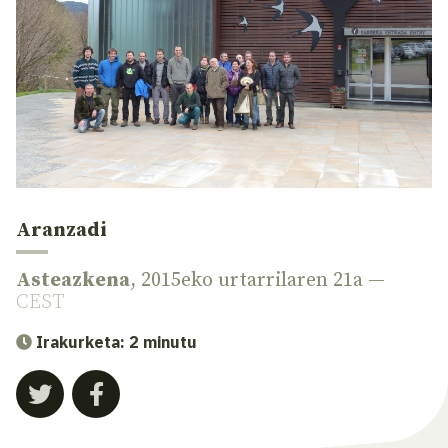
Aranzadi
Asteazkena
, 2015eko urtarrilaren 21a —
CEST
Irakurketa: 2 minutu