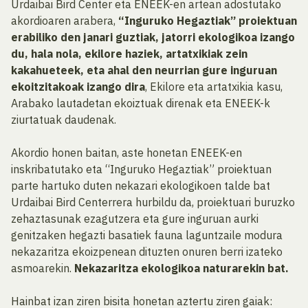
Urdaibai Bird Center eta ENEEK-en artean adostutako
akordioaren arabera,
“Inguruko Hegaztiak” proiektuan
erabiliko den janari guztiak, jatorri ekologikoa izango
du, hala nola, ekilore haziek, artatxikiak zein
kakahueteek, eta ahal den neurrian gure inguruan
ekoitzitakoak izango dira
, Ekilore eta artatxikia kasu,
Arabako lautadetan ekoiztuak direnak eta ENEEK-k
ziurtatuak daudenak.
Akordio honen baitan, aste honetan ENEEK-en
inskribatutako eta “Inguruko Hegaztiak” proiektuan
parte hartuko duten nekazari ekologikoen talde bat
Urdaibai Bird Centerrera hurbildu da, proiektuari buruzko
zehaztasunak ezagutzera eta gure inguruan aurki
genitzaken hegazti basatiek fauna laguntzaile modura
nekazaritza ekoizpenean dituzten onuren berri izateko
asmoarekin.
Nekazaritza ekologikoa naturarekin bat.
Hainbat izan ziren bisita honetan aztertu ziren gaiak: