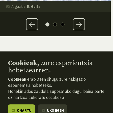
Argazkia:
R. Gaita
Cookieak,
zure esperientzia
Albiste
honekin
hobetzearren.
erlazionaturik
Cookieak
erabiltzen ditugu zure nabigazio
esperientzia hobetzeko.
Honekin ados zaudela suposatuko dugu, baina parte
ez hartzea aukeratu dezakezu.
ONARTU
UKO EGIN