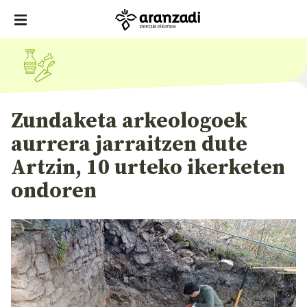
Zundaketa arkeologoek
aurrera jarraitzen dute
Artzin, 10 urteko ikerketen
ondoren