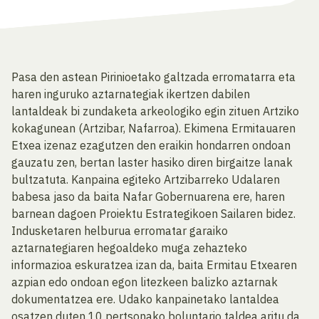
Pasa den astean Pirinioetako galtzada erromatarra eta
haren inguruko aztarnategiak ikertzen dabilen
lantaldeak bi zundaketa arkeologiko egin zituen Artziko
kokagunean (Artzibar, Nafarroa). Ekimena Ermitauaren
Etxea izenaz ezagutzen den eraikin hondarren ondoan
gauzatu zen, bertan laster hasiko diren birgaitze lanak
bultzatuta. Kanpaina egiteko Artzibarreko Udalaren
babesa jaso da baita Nafar Gobernuarena ere, haren
barnean dagoen Proiektu Estrategikoen Sailaren bidez.
Indusketaren helburua erromatar garaiko
aztarnategiaren hegoaldeko muga zehazteko
informazioa eskuratzea izan da, baita Ermitau Etxearen
azpian edo ondoan egon litezkeen balizko aztarnak
dokumentatzea ere. Udako kanpainetako lantaldea
osatzen duten 10 pertsonako boluntario taldea aritu da