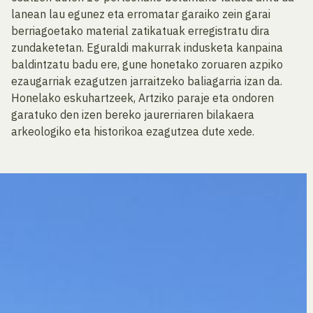
lanean lau egunez eta erromatar garaiko zein garai
berriagoetako material zatikatuak erregistratu dira
zundaketetan. Eguraldi makurrak indusketa kanpaina
baldintzatu badu ere, gune honetako zoruaren azpiko
ezaugarriak ezagutzen jarraitzeko baliagarria izan da.
Honelako eskuhartzeek, Artziko paraje eta ondoren
garatuko den izen bereko jaurerriaren bilakaera
arkeologiko eta historikoa ezagutzea dute xede.