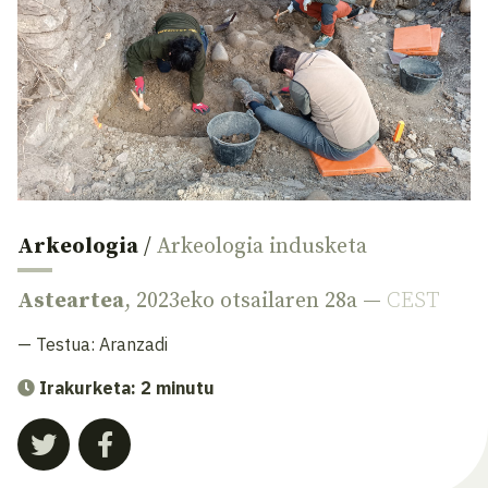
Arkeologia
/
Arkeologia indusketa
Asteartea
, 2023eko otsailaren 28a —
CEST
— Testua:
Aranzadi
Irakurketa: 2 minutu