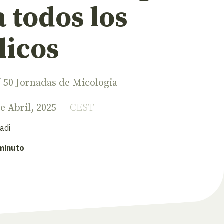
 todos los
licos
/
50 Jornadas de Micologia
de Abril, 2025 —
CEST
adi
 minuto