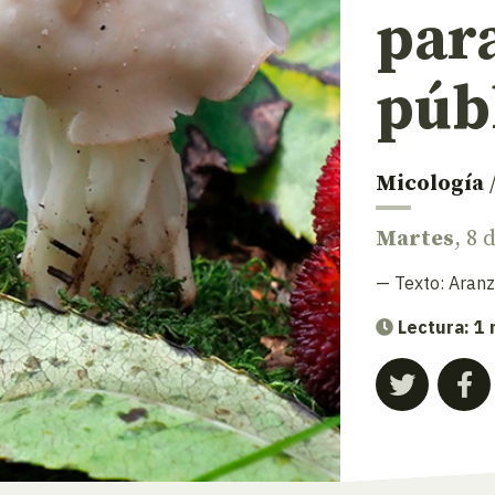
para
púb
Micología
Martes
, 8 
— Texto:
Aranz
Lectura: 1