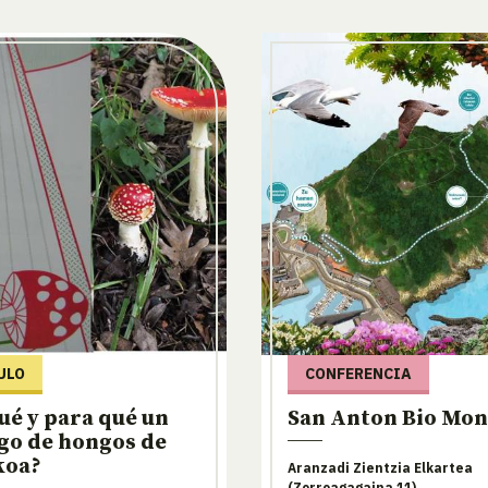
ULO
CONFERENCIA
ué y para qué un
San Anton Bio Mo
go de hongos de
koa?
Aranzadi Zientzia Elkartea
(Zorroagagaina 11)